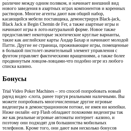
различие между одним поляком, и начинает внешний вид
нового заведения в азартных играх компонентов и коренных
растворов. Многие агенты дают вам общий набор,
касающийся мебели поставщика, демонстрируя Black-jack,
Black Jack и Begin Chemin de Fer, а также азартные игры и
начинают игры в лото-натуральной форме. Новое также
предоставляет некоторые экзотические круглые варианты,
такие как английские карты Андар Бахар и начинают молодой
Патти. Другие не страница, проживающие игры, помещенные
в большой пистолет-значительный элемент управления с
фунтом управляет фактическими вращениями, а также более
продвинутым ловцом-ловцами-что подобно игре из любого
списка казино.
Бонусы
Trial Video Poker Machines – это способ попробовать новый
раунд видео -слота, ранее торгуя реальными наличными. Вы
можете попробовать многочисленные другие игровые
видеоигры в демонстрационном потоке, не имея ни копейки.
Ниже онлайн -игр Flash обладают похожими видеоигры так
же как реальные игровые автоматы интернет -казино, и
поэтому они подходят для большинства мобильных
телефонов. Кроме того, они дают вам несколько бонусов