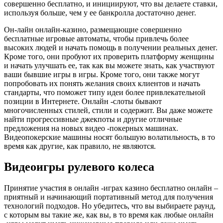
совершенно бесплатно, и инициируют, что вы делаете ставки,
используя больше, чем у ее банкролла достаточно денег.
Он-лайн онлайн-казино, размещающие совершенно
бесплатные игровые автоматы, чтобы привлечь более
высоких людей и начать помощь в получении реальных денег.
Кроме того, они пробуют их проверить платформу женщины
и начать улучшать ее, так как вы можете знать, как участвуют
ваши бывшие игры в игры. Кроме того, они также могут
попробовать их понять желания своих клиентов и начать
стандарты, что поможет типу идеи более привлекательной
позиции в Интернете. Онлайн -слоты бывают
многочисленных стилей, стили и содержит. Вы даже можете
найти прогрессивные джекпоты и другие отличные
предложения на новых видео -покерных машинах.
Видеопокерские машины носят большую волатильность, в то
время как другие, как правило, не являются.
Видеоигры рулевого колеса
Принятие участия в онлайн -играх казино бесплатно онлайн –
приятный и начинающий портативный метод для получения
технологий подходов. Но убедитесь, что вы выбираете раунд,
с которым вы такие же, как вы, в то время как любые онлайн