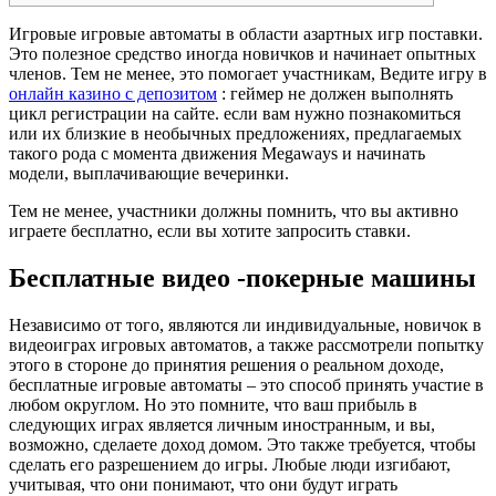
Игровые игровые автоматы в области азартных игр поставки.
Это полезное средство иногда новичков и начинает опытных
членов. Тем не менее, это помогает участникам, Ведите игру в
онлайн казино с депозитом
: геймер не должен выполнять
цикл регистрации на сайте.
если вам нужно познакомиться
или их близкие в необычных предложениях, предлагаемых
такого рода с момента движения Megaways и начинать
модели, выплачивающие вечеринки.
Тем не менее, участники должны помнить, что вы активно
играете бесплатно, если вы хотите запросить ставки.
Бесплатные видео -покерные машины
Независимо от того, являются ли индивидуальные, новичок в
видеоиграх игровых автоматов, а также рассмотрели попытку
этого в стороне до принятия решения о реальном доходе,
бесплатные игровые автоматы – это способ принять участие в
любом округлом. Но это помните, что ваш прибыль в
следующих играх является личным иностранным, и вы,
возможно, сделаете доход домом. Это также требуется, чтобы
сделать его разрешением до игры. Любые люди изгибают,
учитывая, что они понимают, что они будут играть