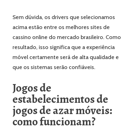
Sem dúvida, os drivers que selecionamos
acima estão entre os melhores sites de
cassino online do mercado brasileiro. Como
resultado, isso significa que a experiência
móvel certamente será de alta qualidade e
que os sistemas serão confiáveis.
Jogos de
estabelecimentos de
jogos de azar móveis:
como funcionam?