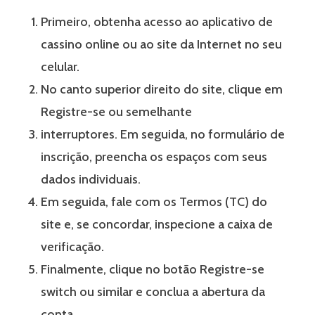
Primeiro, obtenha acesso ao aplicativo de
cassino online ou ao site da Internet no seu
celular.
No canto superior direito do site, clique em
Registre-se ou semelhante
interruptores. Em seguida, no formulário de
inscrição, preencha os espaços com seus
dados individuais.
Em seguida, fale com os Termos (TC) do
site e, se concordar, inspecione a caixa de
verificação.
Finalmente, clique no botão Registre-se
switch ou similar e conclua a abertura da
conta.