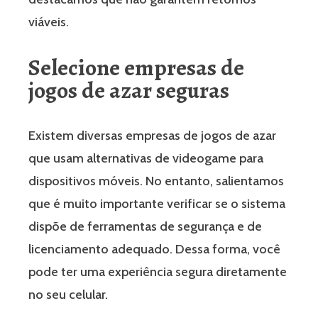
viáveis.
Selecione empresas de
jogos de azar seguras
Existem diversas empresas de jogos de azar
que usam alternativas de videogame para
dispositivos móveis. No entanto, salientamos
que é muito importante verificar se o sistema
dispõe de ferramentas de segurança e de
licenciamento adequado. Dessa forma, você
pode ter uma experiência segura diretamente
no seu celular.