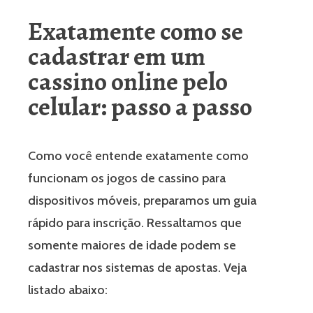
Exatamente como se
cadastrar em um
cassino online pelo
celular: passo a passo
Como você entende exatamente como
funcionam os jogos de cassino para
dispositivos móveis, preparamos um guia
rápido para inscrição. Ressaltamos que
somente maiores de idade podem se
cadastrar nos sistemas de apostas. Veja
listado abaixo: