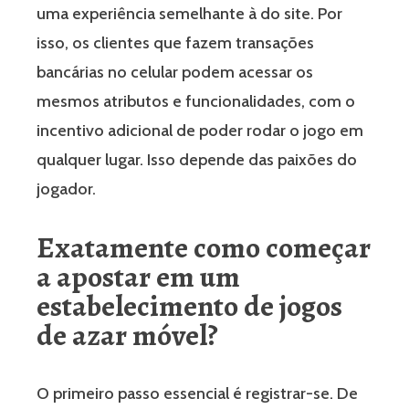
uma experiência semelhante à do site. Por
isso, os clientes que fazem transações
bancárias no celular podem acessar os
mesmos atributos e funcionalidades, com o
incentivo adicional de poder rodar o jogo em
qualquer lugar. Isso depende das paixões do
jogador.
Exatamente como começar
a apostar em um
estabelecimento de jogos
de azar móvel?
O primeiro passo essencial é registrar-se. De