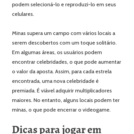
podem selecioná-lo e reproduzi-lo em seus
celulares.
Minas supera um campo com vários locais a
serem descobertos com um toque solitário.
Em algumas áreas, os usuários podem
encontrar celebridades, o que pode aumentar
o valor da aposta. Assim, para cada estrela
encontrada, uma nova celebridade é
premiada. É viável adquirir multiplicadores
maiores. No entanto, alguns locais podem ter
minas, o que pode encerrar o videogame.
Dicas para jogar em