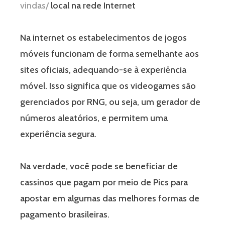
vindas/
local na rede Internet
Na internet os estabelecimentos de jogos
móveis funcionam de forma semelhante aos
sites oficiais, adequando-se à experiência
móvel. Isso significa que os videogames são
gerenciados por RNG, ou seja, um gerador de
números aleatórios, e permitem uma
experiência segura.
Na verdade, você pode se beneficiar de
cassinos que pagam por meio de Pics para
apostar em algumas das melhores formas de
pagamento brasileiras.