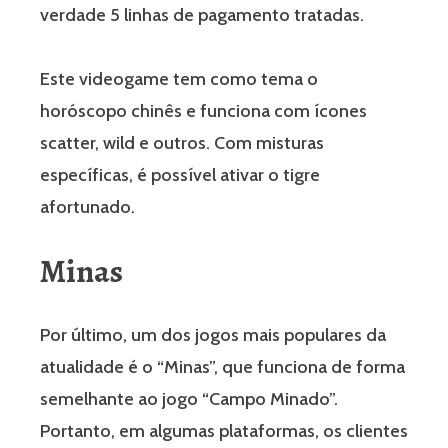
verdade 5 linhas de pagamento tratadas.
Este videogame tem como tema o
horóscopo chinês e funciona com ícones
scatter, wild e outros. Com misturas
específicas, é possível ativar o tigre
afortunado.
Minas
Por último, um dos jogos mais populares da
atualidade é o “Minas”, que funciona de forma
semelhante ao jogo “Campo Minado”.
Portanto, em algumas plataformas, os clientes