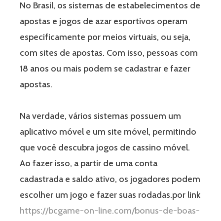
No Brasil, os sistemas de estabelecimentos de
apostas e jogos de azar esportivos operam
especificamente por meios virtuais, ou seja,
com sites de apostas. Com isso, pessoas com
18 anos ou mais podem se cadastrar e fazer
apostas.
Na verdade, vários sistemas possuem um
aplicativo móvel e um site móvel, permitindo
que você descubra jogos de cassino móvel.
Ao fazer isso, a partir de uma conta
cadastrada e saldo ativo, os jogadores podem
escolher um jogo e fazer suas rodadas.por link
https://bcgame-on-line.com/bonus-de-boas-