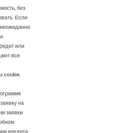
мость, без
овать. Если
и неожиданно
м
редит или
дают все
 cookie.
рограмме
 заявку на
ии заявки
добном
ния кредита