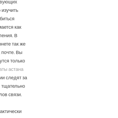
ствующих
 изучить
обиться
ается как
ления. В
рнете так же
 почте. Вы
утся только
аты астана
ии следят за
и тщательно
ов связи.
актически