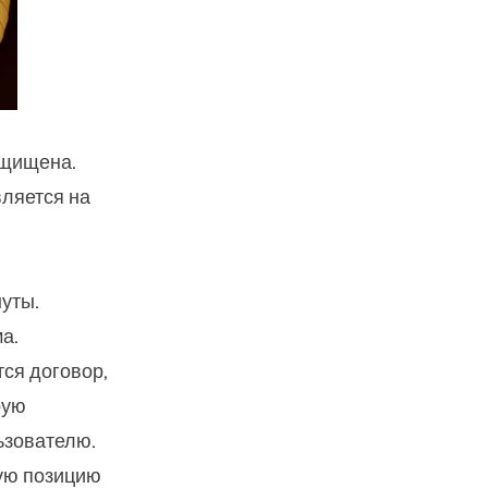
ащищена.
ляется на
уты.
а.
ся договор,
рую
ьзователю.
ную позицию