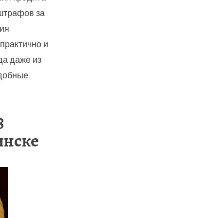
 штрафов за
ия
 практично и
да даже из
одобные
8
инске