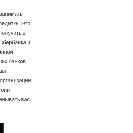
 занимать
редитки. Это
получить в
 Сбербанка и
анной
ших банков
 мы
организации
 они
манывать вас