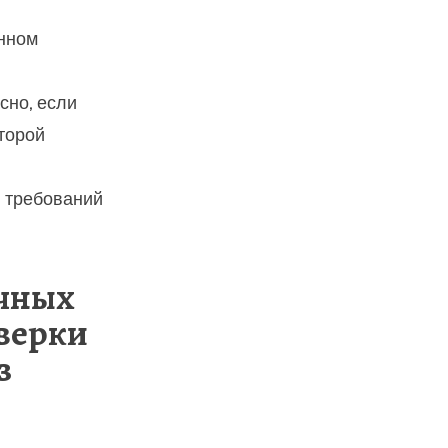
нном
сно, если
торой
 требований
очных
оверки
з