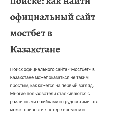
поиске: как найти
официальный сайт
мостбет в
Казахстане
Поиск официального сайта «Мостбет» в
Казахстане может оказаться не таким
простым, как кажется на первый взгляд.
Многие пользователи сталкиваются с
различными ошибками и трудностями, что
может привести к потере времени и