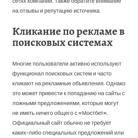
сетях компании. Также обратите внимание
на отзывы и репутацию источника.
Кликание по рекламе в
поисковых системах
Многие пользователи активно используют
функционал поисковых систем и часто
кликают на рекламные объявления. Однако
это может привести к попаданию на сайты с
ложными предложениями, которые могут
не иметь ничего общего с «Мостбет».
Официальный сайт обычно не требует
каких-либо специальных предложений или