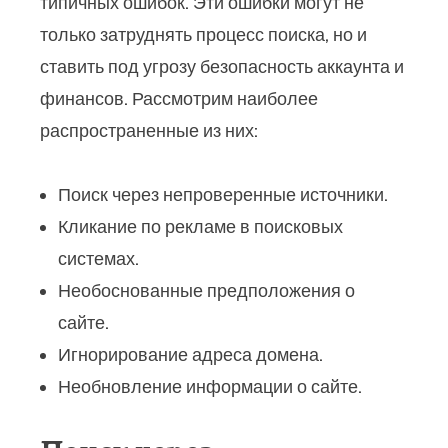
типичных ошибок. Эти ошибки могут не
только затруднять процесс поиска, но и
ставить под угрозу безопасность аккаунта и
финансов. Рассмотрим наиболее
распространенные из них:
Поиск через непроверенные источники.
Кликание по рекламе в поисковых
системах.
Необоснованные предположения о
сайте.
Игнорирование адреса домена.
Необновление информации о сайте.