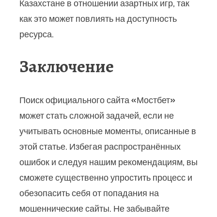
Казахстане в отношении азартных игр, так
как это может повлиять на доступность
ресурса.
Заключение
Поиск официального сайта «Мостбет»
может стать сложной задачей, если не
учитывать основные моменты, описанные в
этой статье. Избегая распространённых
ошибок и следуя нашим рекомендациям, вы
сможете существенно упростить процесс и
обезопасить себя от попадания на
мошеннические сайты. Не забывайте