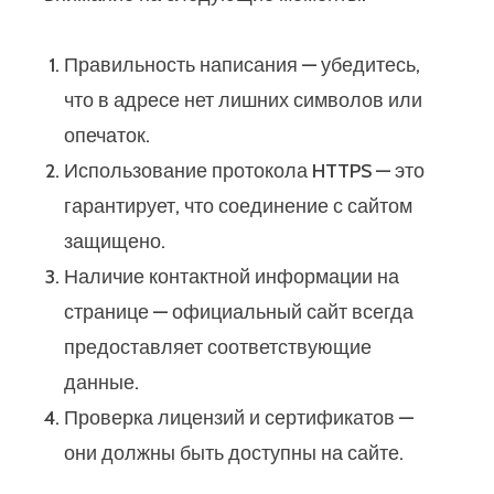
Правильность написания — убедитесь,
что в адресе нет лишних символов или
опечаток.
Использование протокола HTTPS — это
гарантирует, что соединение с сайтом
защищено.
Наличие контактной информации на
странице — официальный сайт всегда
предоставляет соответствующие
данные.
Проверка лицензий и сертификатов —
они должны быть доступны на сайте.