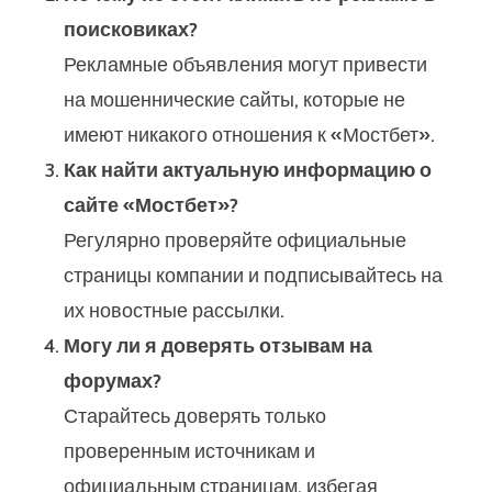
поисковиках?
Рекламные объявления могут привести
на мошеннические сайты, которые не
имеют никакого отношения к «Мостбет».
Как найти актуальную информацию о
сайте «Мостбет»?
Регулярно проверяйте официальные
страницы компании и подписывайтесь на
их новостные рассылки.
Могу ли я доверять отзывам на
форумах?
Старайтесь доверять только
проверенным источникам и
официальным страницам, избегая