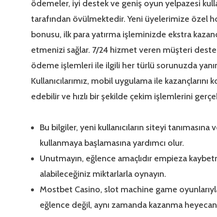
ödemeler, iyi destek ve geniş oyun yelpazesi kulla
tarafından övülmektedir. Yeni üyelerimize özel h
bonusu, ilk para yatırma işleminizde ekstra kazan
etmenizi sağlar. 7/24 hizmet veren müşteri deste
ödeme işlemleri ile ilgili her türlü sorunuzda yanı
Kullanıcılarımız, mobil uygulama ile kazançlarını ko
edebilir ve hızlı bir şekilde çekim işlemlerini gerçek
Bu bilgiler, yeni kullanıcıların siteyi tanımasına
kullanmaya başlamasına yardımcı olur.
Unutmayın, eğlence amaçlıdır empieza kaybe
alabileceğiniz miktarlarla oynayın.
Mostbet Casino, slot machine game oyunlarıyl
eğlence değil, aynı zamanda kazanma heyecan