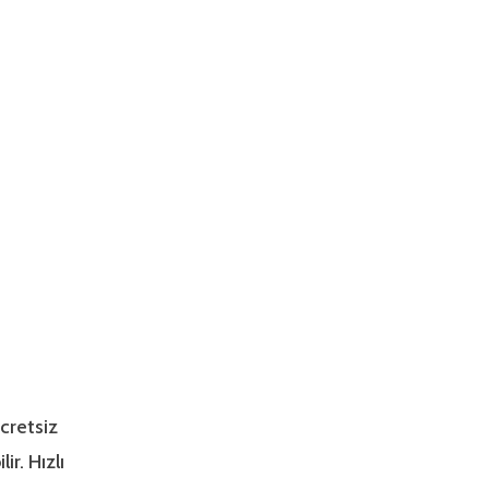
cretsiz
ir. Hızlı