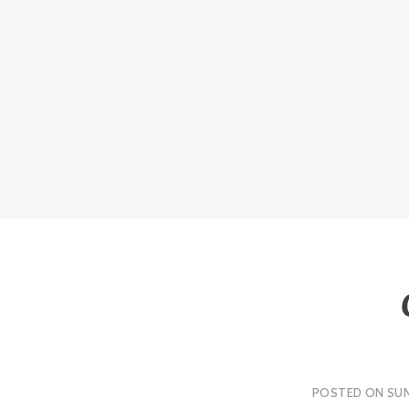
Skip
to
content
POSTED ON
SUN