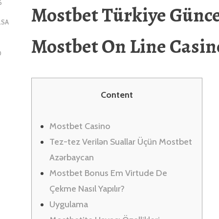
6
Mostbet Türkiye Günce
LSA
Mostbet On Line Casin
D
Content
Mostbet Casino
Tez-tez Verilən Suallar Üçün Mostbet
Azərbaycan
Mostbet Bonus Em Virtude De
Çekme Nasıl Yapılır?
Uygulama