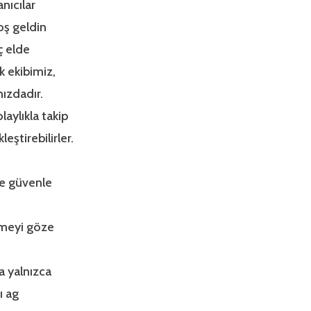
nıcılar
oş geldin
ç elde
k ekibimiz,
nızdadır.
laylıkla takip
leştirebilirler.
 ve güvenle
tmeyi göze
a yalnızca
ı ag