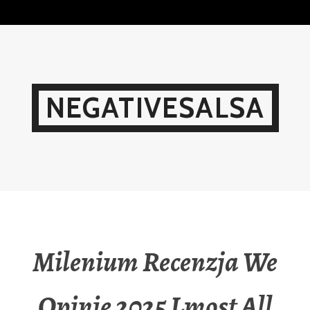
Skip
to
content
NEGATIVESALSA
Milenium Recenzja We
Opinie 2025 Lmost All