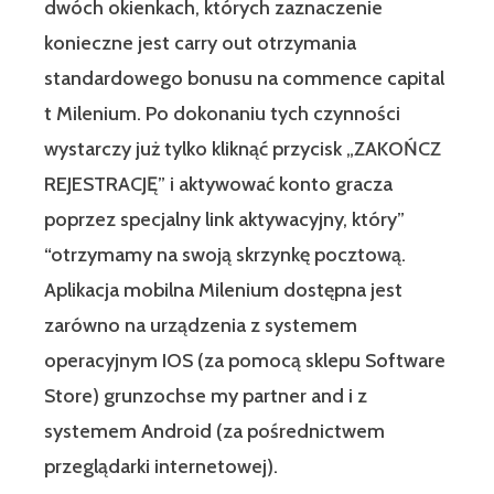
dwóch okienkach, których zaznaczenie
konieczne jest carry out otrzymania
standardowego bonusu na commence capital
t Milenium. Po dokonaniu tych czynności
wystarczy już tylko kliknąć przycisk „ZAKOŃCZ
REJESTRACJĘ” i aktywować konto gracza
poprzez specjalny link aktywacyjny, który”
“otrzymamy na swoją skrzynkę pocztową.
Aplikacja mobilna Milenium dostępna jest
zarówno na urządzenia z systemem
operacyjnym IOS (za pomocą sklepu Software
Store) grunzochse my partner and i z
systemem Android (za pośrednictwem
przeglądarki internetowej).