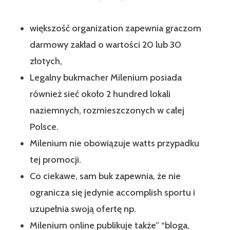
większość organization zapewnia graczom
darmowy zakład o wartości 20 lub 30
złotych,
Legalny bukmacher Milenium posiada
również sieć około 2 hundred lokali
naziemnych, rozmieszczonych w całej
Polsce.
Milenium nie obowiązuje watts przypadku
tej promocji.
Co ciekawe, sam buk zapewnia, że nie
ogranicza się jedynie accomplish sportu i
uzupełnia swoją ofertę np.
Milenium online publikuje także” “bloga,