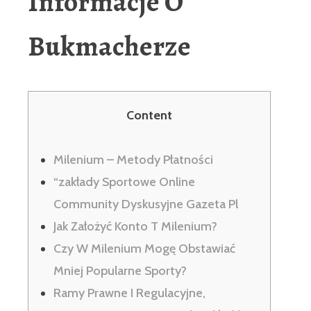
Informacje O
Bukmacherze
Content
Milenium – Metody Płatności
“zakłady Sportowe Online
Community Dyskusyjne Gazeta Pl
Jak Założyć Konto T Milenium?
Czy W Milenium Mogę Obstawiać
Mniej Popularne Sporty?
Ramy Prawne I Regulacyjne,