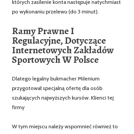
których zasilenie konta następuje natychmiast
po wykonaniu przelewu (do 3 minut).
Ramy Prawne I
Regulacyjne, Dotyczące
Internetowych Zakładów
Sportowych W Polsce
Dlatego legalny bukmacher Milenium
przygotował specjalną ofertę dla osób
szukających najwyższych kursów. Klienci tej
firmy
W tym miejscu należy wspomnieć również to