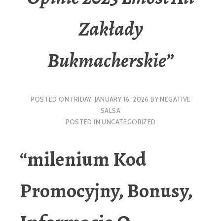
Zakłady
Bukmacherskie”
POSTED ON
FRIDAY, JANUARY 16, 2026
BY
NEGATIVE
SALSA
POSTED IN
UNCATEGORIZED
“milenium Kod
Promocyjny, Bonusy,