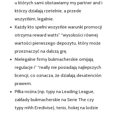
u których sami obstawiamy my partner and i
którzy działają rzetelnie, a przede
wszystkim, legalnie.
Każdy kto spełni wszystkie warunki promocji
otrzyma reward watts” “wysokości równej
wartości pierwszego depozytu, który może
przeznaczyć na dalszą grę.
Nielegalne firmy bukmacherskie omijają
regulacje i” “really nie posiadają najlepszych
licencji, co oznacza, że działają desatención
prawem.
Piłka nożna (np. typy na Leading League,
zakłady bukmacherskie na Serie The czy
typy mhh Eredivise), tenis, hokej na lodzie