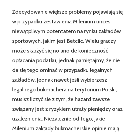
Zdecydowanie większe problemy pojawiają się
w przypadku zestawienia Milenium unces
niewątpliwym potentatem na rynku zakładów
sportowych, jakim jest Betclic. Wielu graczy
może skarżyć się no ano de konieczność
opłacania podatku, jednak pamiętajmy, że nie
da się tego ominąć w przypadku legalnych
zakładów. Jednak nawet jeśli wybierzesz
legalnego bukmachera na terytorium Polski,
musisz liczyć się z tym, że hazard zawsze
związany jest z ryzykiem utraty pieniędzy oraz
uzależnienia. Niezależnie od tego, jakie
Milenium zakłady bukmacherskie opinie mają