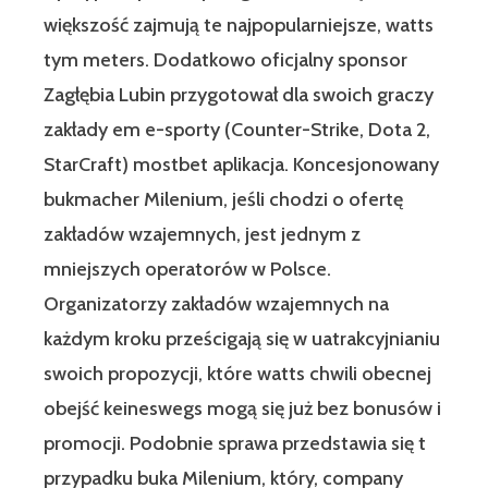
większość zajmują te najpopularniejsze, watts
tym meters. Dodatkowo oficjalny sponsor
Zagłębia Lubin przygotował dla swoich graczy
zakłady em e-sporty (Counter-Strike, Dota 2,
StarCraft) mostbet aplikacja. Koncesjonowany
bukmacher Milenium, jeśli chodzi o ofertę
zakładów wzajemnych, jest jednym z
mniejszych operatorów w Polsce.
Organizatorzy zakładów wzajemnych na
każdym kroku prześcigają się w uatrakcyjnianiu
swoich propozycji, które watts chwili obecnej
obejść keineswegs mogą się już bez bonusów i
promocji. Podobnie sprawa przedstawia się t
przypadku buka Milenium, który, company