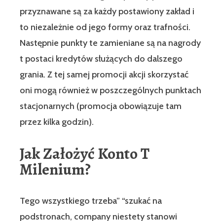
przyznawane są za każdy postawiony zakład i
to niezależnie od jego formy oraz trafności.
Następnie punkty te zamieniane są na nagrody
t postaci kredytów służących do dalszego
grania. Z tej samej promocji akcji skorzystać
oni mogą również w poszczególnych punktach
stacjonarnych (promocja obowiązuje tam
przez kilka godzin).
Jak Założyć Konto T
Milenium?
Tego wszystkiego trzeba” “szukać na
podstronach, company niestety stanowi