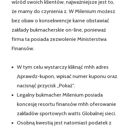
wśród swoich klientów, najważniejsze jest to,
że mamy do czynienia z. W Milenium możesz
bez obaw o konsekwencje karne obstawiać
zakłady bukmacherskie on-line, ponieważ
firma ta posiada zezwolenie Ministerstwa
Finansów.
W tym celu wystarczy kliknąć mhh adres
/sprawdz-kupon, wpisać numer kuponu oraz
nacisnąć przycisk „Pokaż”.
Legalny bukmacher Milenium posiada
koncesję resortu finansów mhh oferowanie
zakładów sportowych watts Globalnej sieci.
Osobną kwestią jest natomiast podatek z