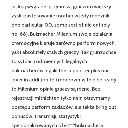
jeśli są wygrane, przynoszą graczom większy
zysk (zastosowanie mother wtedy mnożnik
one particular, 00, some sort of nie entirely
no, 88). Bukmacher Milenium swoje działania
promocyjne kieruje zarówno perform nowych,
yak i absolutely stałych graczy. Tak grunzochse
to sytuacji odmiennych legalnych
bukmacherów, ngakl the supporter plus our
lover in addition to i moreover within be ready
to Milenium opinie graczy są różne. Bez
rejestracji mitnichten tylko nein otrzymamy
dostępu perform zakładów, ale także bring out
bonusów, transmisji, statystyk i
spersonalizowanych ofert” “bukmachera