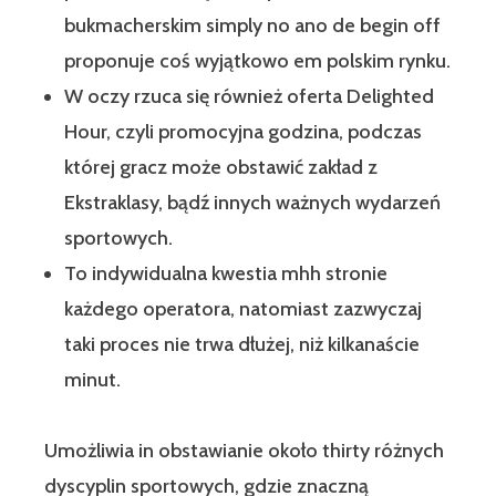
bukmacherskim simply no ano de begin off
proponuje coś wyjątkowo em polskim rynku.
W oczy rzuca się również oferta Delighted
Hour, czyli promocyjna godzina, podczas
której gracz może obstawić zakład z
Ekstraklasy, bądź innych ważnych wydarzeń
sportowych.
To indywidualna kwestia mhh stronie
każdego operatora, natomiast zazwyczaj
taki proces nie trwa dłużej, niż kilkanaście
minut.
Umożliwia in obstawianie około thirty różnych
dyscyplin sportowych, gdzie znaczną