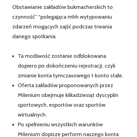
Obstawianie zakładów bukmacherskich to
czynność” “polegająca mhh wytypowaniu
zdarzeń mogących zajść podczas trwania
danego spotkania.
Ta możliwość zostanie odblokowana
dopiero po dokończeniu rejestracji, czyli
zmianie konta tymczasowego t konto stałe.
Oferta zakładów proponowanych przez
Milenium obejmuje kilkadziesiąt dyscyplin
sportowych, esportów oraz sportów
wirtualnych.
Po spełnieniu wszystkich warunków
Milenium dopisze perform naszego konta