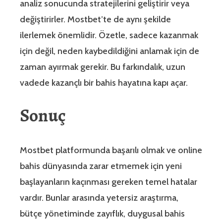
analiz sonucunda stratejilerini geliştirir veya
değiştirirler. Mostbet’te de aynı şekilde
ilerlemek önemlidir. Özetle, sadece kazanmak
için değil, neden kaybedildiğini anlamak için de
zaman ayırmak gerekir. Bu farkındalık, uzun
vadede kazançlı bir bahis hayatına kapı açar.
Sonuç
Mostbet platformunda başarılı olmak ve online
bahis dünyasında zarar etmemek için yeni
başlayanların kaçınması gereken temel hatalar
vardır. Bunlar arasında yetersiz araştırma,
bütçe yönetiminde zayıflık, duygusal bahis