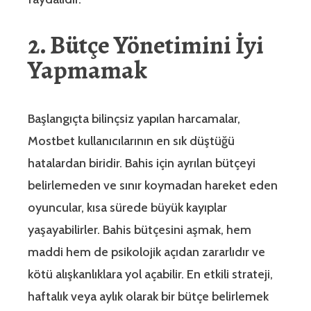
2. Bütçe Yönetimini İyi
Yapmamak
Başlangıçta bilinçsiz yapılan harcamalar,
Mostbet kullanıcılarının en sık düştüğü
hatalardan biridir. Bahis için ayrılan bütçeyi
belirlemeden ve sınır koymadan hareket eden
oyuncular, kısa sürede büyük kayıplar
yaşayabilirler. Bahis bütçesini aşmak, hem
maddi hem de psikolojik açıdan zararlıdır ve
kötü alışkanlıklara yol açabilir. En etkili strateji,
haftalık veya aylık olarak bir bütçe belirlemek