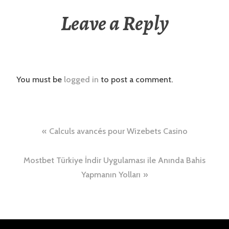
Leave a Reply
You must be
logged in
to post a comment.
Post
Calculs avancés pour Wizebets Casino
navigation
Mostbet Türkiye İndir Uygulaması ile Anında Bahis
Yapmanın Yolları