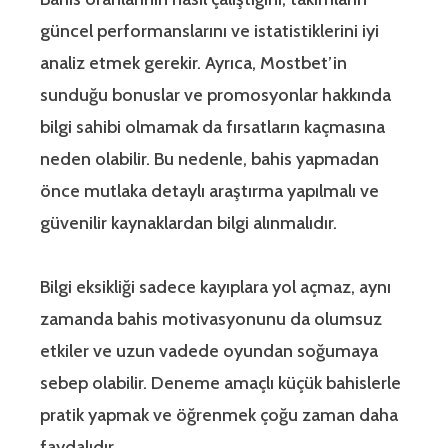
güncel performanslarını ve istatistiklerini iyi
analiz etmek gerekir. Ayrıca, Mostbet’in
sunduğu bonuslar ve promosyonlar hakkında
bilgi sahibi olmamak da fırsatların kaçmasına
neden olabilir. Bu nedenle, bahis yapmadan
önce mutlaka detaylı araştırma yapılmalı ve
güvenilir kaynaklardan bilgi alınmalıdır.
Bilgi eksikliği sadece kayıplara yol açmaz, aynı
zamanda bahis motivasyonunu da olumsuz
etkiler ve uzun vadede oyundan soğumaya
sebep olabilir. Deneme amaçlı küçük bahislerle
pratik yapmak ve öğrenmek çoğu zaman daha
faydalıdır.