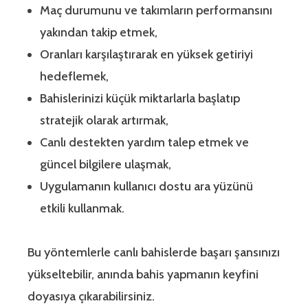
Maç durumunu ve takımların performansını
yakından takip etmek,
Oranları karşılaştırarak en yüksek getiriyi
hedeflemek,
Bahislerinizi küçük miktarlarla başlatıp
stratejik olarak artırmak,
Canlı destekten yardım talep etmek ve
güncel bilgilere ulaşmak,
Uygulamanın kullanıcı dostu ara yüzünü
etkili kullanmak.
Bu yöntemlerle canlı bahislerde başarı şansınızı
yükseltebilir, anında bahis yapmanın keyfini
doyasıya çıkarabilirsiniz.