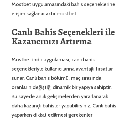
Mostbet uygulamasındaki bahis seçeneklerine
erişim sağlanacaktır
mostbet
.
Canlı Bahis Seçenekleri ile
Kazancınızı Artırma
Mostbet indir uygulaması, canlı bahis
seçenekleriyle kullanıcılarına avantajlı fırsatlar
sunar. Canlı bahis bölümü, maç sırasında
oranların değiştiği dinamik bir yapıya sahiptir.
Bu sayede anlık gelişmelerden yararlanarak
daha kazançlı bahisler yapabilirsiniz. Canlı bahis
yaparken dikkat edilmesi gerekenler: