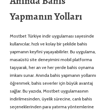
Anında Bahis
Yapmanın Yolları
Mostbet Türkiye indir uygulaması sayesinde
kullanıcılar, hızlı ve kolay bir şekilde bahis
yapmanın keyfini yaşayabilirler. Bu uygulama,
masaüstü site deneyimini mobil platforma
taşıyarak, her an ve her yerde bahis oynama
imkanı sunar. Anında bahis yapmanın yollarını
öğrenmek, bahis severler için büyük avantaj
sağlar. Bu yazıda, Mostbet uygulamasının
indirilmesinden, üyelik sürecine, canlı bahis
seçeneklerinden para yatırma yöntemlerine