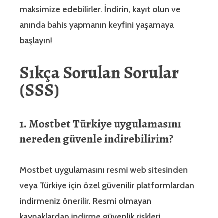
maksimize edebilirler. İndirin, kayıt olun ve
anında bahis yapmanın keyfini yaşamaya
başlayın!
Sıkça Sorulan Sorular
(SSS)
1. Mostbet Türkiye uygulamasını
nereden güvenle indirebilirim?
Mostbet uygulamasını resmi web sitesinden
veya Türkiye için özel güvenilir platformlardan
indirmeniz önerilir. Resmi olmayan
kaynaklardan indirme güvenlik riskleri