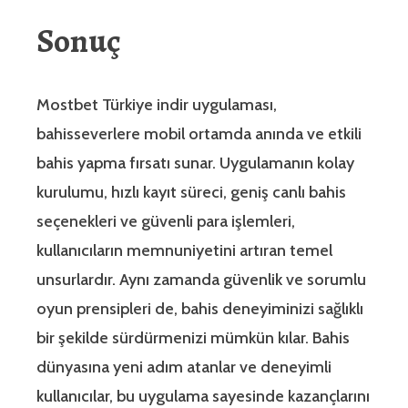
Sonuç
Mostbet Türkiye indir uygulaması,
bahisseverlere mobil ortamda anında ve etkili
bahis yapma fırsatı sunar. Uygulamanın kolay
kurulumu, hızlı kayıt süreci, geniş canlı bahis
seçenekleri ve güvenli para işlemleri,
kullanıcıların memnuniyetini artıran temel
unsurlardır. Aynı zamanda güvenlik ve sorumlu
oyun prensipleri de, bahis deneyiminizi sağlıklı
bir şekilde sürdürmenizi mümkün kılar. Bahis
dünyasına yeni adım atanlar ve deneyimli
kullanıcılar, bu uygulama sayesinde kazançlarını