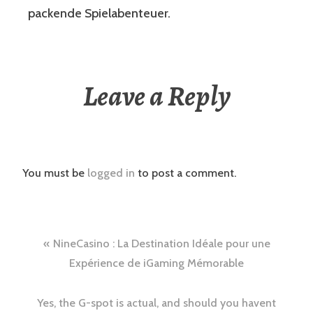
packende Spielabenteuer.
Leave a Reply
You must be
logged in
to post a comment.
Post
NineCasino : La Destination Idéale pour une
navigation
Expérience de iGaming Mémorable
Yes, the G-spot is actual, and should you havent