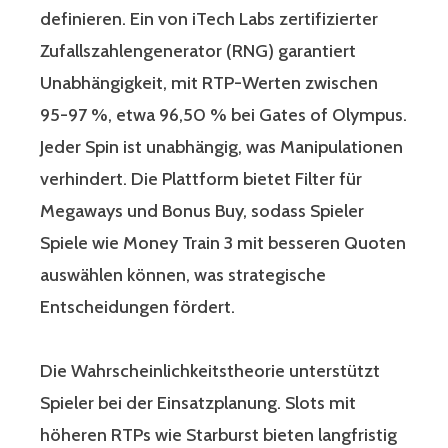
definieren. Ein von iTech Labs zertifizierter
Zufallszahlengenerator (RNG) garantiert
Unabhängigkeit, mit RTP-Werten zwischen
95-97 %, etwa 96,50 % bei Gates of Olympus.
Jeder Spin ist unabhängig, was Manipulationen
verhindert. Die Plattform bietet Filter für
Megaways und Bonus Buy, sodass Spieler
Spiele wie Money Train 3 mit besseren Quoten
auswählen können, was strategische
Entscheidungen fördert.
Die Wahrscheinlichkeitstheorie unterstützt
Spieler bei der Einsatzplanung. Slots mit
höheren RTPs wie Starburst bieten langfristig