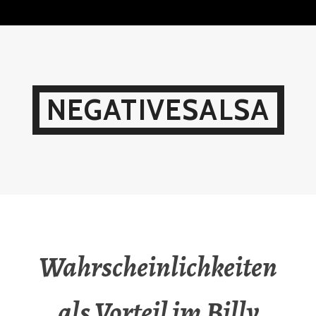
Skip
to
content
NEGATIVESALSA
Wahrscheinlichkeiten
als Vorteil im Billy