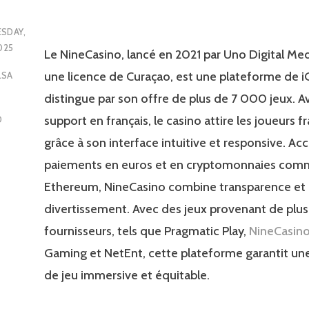
SDAY,
025
Le NineCasino, lancé en 2021 par Uno Digital Med
une licence de Curaçao, est une plateforme de i
LSA
distingue par son offre de plus de 7 000 jeux. A
support en français, le casino attire les joueurs
D
grâce à son interface intuitive et responsive. Ac
paiements en euros et en cryptomonnaies comm
Ethereum, NineCasino combine transparence et
divertissement. Avec des jeux provenant de plu
fournisseurs, tels que Pragmatic Play,
NineCasin
Gaming et NetEnt, cette plateforme garantit un
de jeu immersive et équitable.