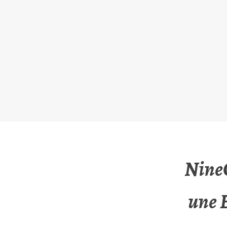
Skip
to
content
NineC
une 