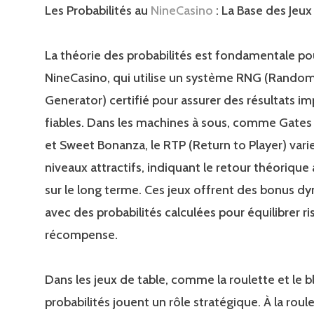
Les Probabilités au
NineCasino
: La Base des Jeux
La théorie des probabilités est fondamentale pou
NineCasino, qui utilise un système RNG (Rand
Generator) certifié pour assurer des résultats im
fiables. Dans les machines à sous, comme Gate
et Sweet Bonanza, le RTP (Return to Player) vari
niveaux attractifs, indiquant le retour théorique
sur le long terme. Ces jeux offrent des bonus d
avec des probabilités calculées pour équilibrer r
récompense.
Dans les jeux de table, comme la roulette et le bl
probabilités jouent un rôle stratégique. À la roul