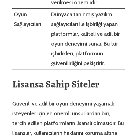
verilmesi önemlidir.
Oyun
Dünyaca tanınmış yazılım
Sağlayıcıları
sağlayıcıları ile işbirliği yapan
platformlar, kaliteli ve adil bir
oyun deneyimi sunar. Bu tür
işbirlikleri, platformun
güvenilirliğini pekiştirir.
Lisansa Sahip Siteler
Güvenli ve adil bir oyun deneyimi yaşamak
isteyenler için en önemli unsurlardan biri,
tercih edilen platformların lisanslı olmasıdır. Bu
lisanslar, kullanıcıların haklarını koruma altına