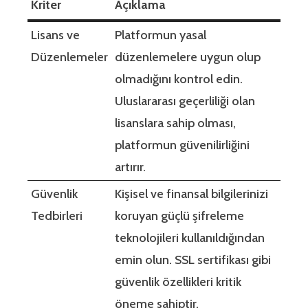
Kriter
Açıklama
Lisans ve
Platformun yasal
Düzenlemeler
düzenlemelere uygun olup
olmadığını kontrol edin.
Uluslararası geçerliliği olan
lisanslara sahip olması,
platformun güvenilirliğini
artırır.
Güvenlik
Kişisel ve finansal bilgilerinizi
Tedbirleri
koruyan güçlü şifreleme
teknolojileri kullanıldığından
emin olun. SSL sertifikası gibi
güvenlik özellikleri kritik
öneme sahiptir.