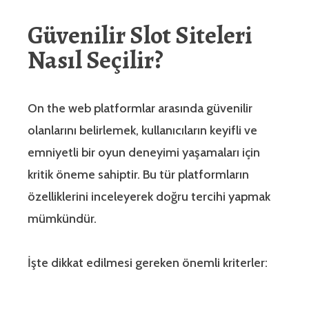
Güvenilir Slot Siteleri
Nasıl Seçilir?
On the web platformlar arasında güvenilir
olanlarını belirlemek, kullanıcıların keyifli ve
emniyetli bir oyun deneyimi yaşamaları için
kritik öneme sahiptir. Bu tür platformların
özelliklerini inceleyerek doğru tercihi yapmak
mümkündür.
İşte dikkat edilmesi gereken önemli kriterler: