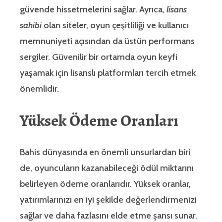
güvende hissetmelerini sağlar. Ayrıca,
lisans
sahibi
olan siteler, oyun çeşitliliği ve kullanıcı
memnuniyeti açısından da üstün performans
sergiler. Güvenilir bir ortamda oyun keyfi
yaşamak için lisanslı platformları tercih etmek
önemlidir.
Yüksek Ödeme Oranları
Bahis dünyasında en önemli unsurlardan biri
de, oyuncuların kazanabileceği ödül miktarını
belirleyen ödeme oranlarıdır. Yüksek oranlar,
yatırımlarınızı en iyi şekilde değerlendirmenizi
sağlar ve daha fazlasını elde etme şansı sunar.