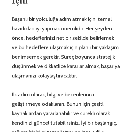
İçin
Başarılı bir yolculuğa adım atmak için, temel
hazırlıkları iyi yapmak önemlidir. Her şeyden
önce, hedeflerinizi net bir şekilde belirlemek
ve bu hedeflere ulaşmak için planlı bir yaklaşım
benimsemek gerekir. Süreç boyunca stratejik
düşünmek ve dikkatlice kararlar almak, başarıya
ulaşmanızı kolaylaştıracaktır.
İlk adım olarak, bilgi ve becerilerinizi
geliştirmeye odaklanın. Bunun için çeşitli
kaynaklardan yararlanabilir ve sürekli olarak
kendinizi güncel tutabilirsiniz. İyi bir başlangıç,