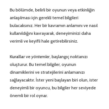
Bu bölümde, belirli bir oyunun veya etkinliğin
anlaşılması için gerekli temel bilgileri
bulacaksınız. Her bir kavramın anlamını ve nasıl
kullanıldığını kavrayarak, deneyiminizi daha
verimli ve keyifli hale getirebilirsiniz.
Kurallar
ve
yöntemler
, başlangıç noktanızı
oluşturur. Bu temel bilgiler, oyunun
dinamiklerini ve stratejilerini anlamanızı
sağlayacaktır. İster yeni başlayan biri olun, ister
deneyimli bir oyuncu, bu bilgiler her seviyede
önemli bir rol oynar.