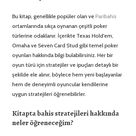
Bu kitap, genellikle popüler olan ve
Paribahis
ortamlarında sıkça oynanan çeşitli poker
türlerine odaklanır. İçerikte Texas Hold’em,
Omaha ve Seven Card Stud gibi temel poker
oyunları hakkında bilgi bulabilirsiniz. Her bir
oyun türü için stratejiler ve ipuçları detaylı bir
şekilde ele alınır, böylece hem yeni başlayanlar
hem de deneyimli oyuncular kendilerine
uygun stratejileri öğrenebilirler.
Kitapta bahis stratejileri hakkında
neler öğreneceğim?