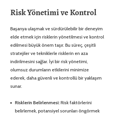
Risk Yönetimi ve Kontrol
Başarıya ulaşmak ve sürdürülebilir bir deneyim
elde etmek için risklerin yönetilmesi ve kontrol
edilmesi büyük önem taşır. Bu süreç, çeşitli
stratejiler ve tekniklerle risklerin en aza
indirilmesini sağlar. İyi bir risk yönetimi,
olumsuz durumların etkilerini minimize
ederek, daha güvenli ve kontrollü bir yaklaşım
sunar.
Risklerin Belirlenmesi:
Risk faktörlerini
belirlemek, potansiyel sorunları öngörmek