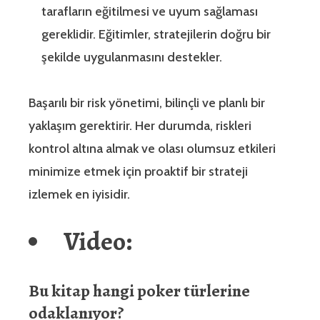
tarafların eğitilmesi ve uyum sağlaması
gereklidir. Eğitimler, stratejilerin doğru bir
şekilde uygulanmasını destekler.
Başarılı bir risk yönetimi, bilinçli ve planlı bir
yaklaşım gerektirir. Her durumda, riskleri
kontrol altına almak ve olası olumsuz etkileri
minimize etmek için proaktif bir strateji
izlemek en iyisidir.
Video:
Bu kitap hangi poker türlerine
odaklanıyor?