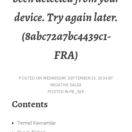
device. Try again later.
(8abc72a7bc4439c1-
FRA)
POSTED ON
WEDNESDAY, SEPTEMBER 25, 2024
BY
NEGATIVE SALSA
POSTED IN
PB_SEP
Contents
Temel Kavramlar