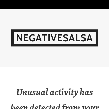
Skip
to
content
NEGATIVESALSA
Unusual activity has
been detected from your