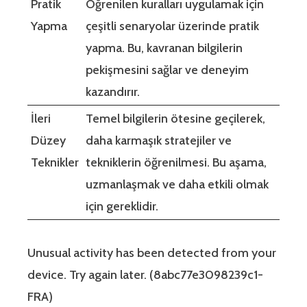
Pratik
Öğrenilen kuralları uygulamak için
Yapma
çeşitli senaryolar üzerinde pratik
yapma. Bu, kavranan bilgilerin
pekişmesini sağlar ve deneyim
kazandırır.
İleri
Temel bilgilerin ötesine geçilerek,
Düzey
daha karmaşık stratejiler ve
Teknikler
tekniklerin öğrenilmesi. Bu aşama,
uzmanlaşmak ve daha etkili olmak
için gereklidir.
Unusual activity has been detected from your
device. Try again later. (8abc77e3098239c1-
FRA)