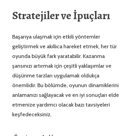
Stratejiler ve İpuçları
Başarıya ulaşmak için etkili yöntemler
geliştirmek ve akıllıca hareket etmek, her tür
oyunda büyük fark yaratabilir. Kazanma
şansınızı artırmak için çeşitli yaklaşımlar ve
düşünme tarzları uygulamak oldukça
önemlidir. Bu bölümde, oyunun dinamiklerini
anlamanızı sağlayacak ve en iyi sonuçları elde
etmenize yardımcı olacak bazı tavsiyeleri
keşfedeceksiniz.