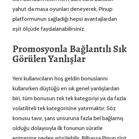
yahut da masa oyunları deneyerek, Pinup
platformunun sağladığı hepsi avantajlardan
eşit ölçüde faydalanabilirsiniz.
Promosyonla Bağlantılı Sık
Görülen Yanlışlar
Yeni kullanıcıların hoş geldin bonuslarını
kullanırken düştüğü en sık genel yanlışlardan
biri, tüm bonusun tek tek kategoriyi ya da fazla
volatiliteli tek kategorisine yatırmaktır. Söz
konusu tavır, şans unsuruna fazla bel bağlamış
olduğu dolayısıyla ilk fonunun süratle
erimesine neden görülebilir. Bilhassa Pinup slot