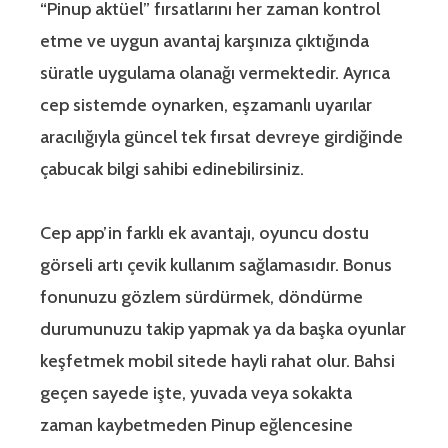
“Pinup aktüel” fırsatlarını her zaman kontrol
etme ve uygun avantaj karşınıza çıktığında
süratle uygulama olanağı vermektedir. Ayrıca
cep sistemde oynarken, eşzamanlı uyarılar
aracılığıyla güncel tek fırsat devreye girdiğinde
çabucak bilgi sahibi edinebilirsiniz.
Cep app’in farklı ek avantajı, oyuncu dostu
görseli artı çevik kullanım sağlamasıdır. Bonus
fonunuzu gözlem sürdürmek, döndürme
durumunuzu takip yapmak ya da başka oyunlar
keşfetmek mobil sitede hayli rahat olur. Bahsi
geçen sayede işte, yuvada veya sokakta
zaman kaybetmeden Pinup eğlencesine