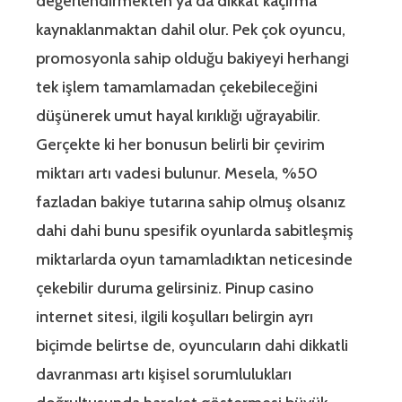
değerlendirmekten ya da dikkat kaçırma
kaynaklanmaktan dahil olur. Pek çok oyuncu,
promosyonla sahip olduğu bakiyeyi herhangi
tek işlem tamamlamadan çekebileceğini
düşünerek umut hayal kırıklığı uğrayabilir.
Gerçekte ki her bonusun belirli bir çevirim
miktarı artı vadesi bulunur. Mesela, %50
fazladan bakiye tutarına sahip olmuş olsanız
dahi dahi bunu spesifik oyunlarda sabitleşmiş
miktarlarda oyun tamamladıktan neticesinde
çekebilir duruma gelirsiniz. Pinup casino
internet sitesi, ilgili koşulları belirgin ayrı
biçimde belirtse de, oyuncuların dahi dikkatli
davranması artı kişisel sorumlulukları