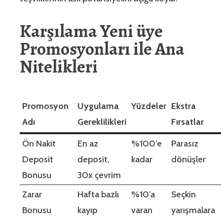
Karşılama Yeni üye
Promosyonları ile Ana
Nitelikleri
Promosyon
Uygulama
Yüzdeler
Ekstra
Adı
Gereklilikleri
Fırsatlar
Ön Nakit
En az
%100’e
Parasız
Deposit
deposit,
kadar
dönüşler
Bonusu
30x çevrim
Zarar
Hafta bazlı
%10’a
Seçkin
Bonusu
kayıp
varan
yarışmalara