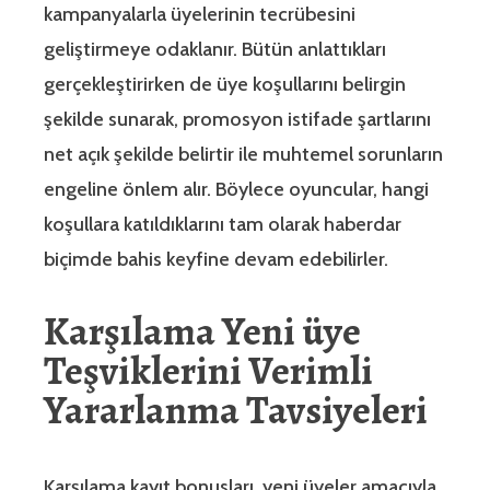
kampanyalarla üyelerinin tecrübesini
geliştirmeye odaklanır. Bütün anlattıkları
gerçekleştirirken de üye koşullarını belirgin
şekilde sunarak, promosyon istifade şartlarını
net açık şekilde belirtir ile muhtemel sorunların
engeline önlem alır. Böylece oyuncular, hangi
koşullara katıldıklarını tam olarak haberdar
biçimde bahis keyfine devam edebilirler.
Karşılama Yeni üye
Teşviklerini Verimli
Yararlanma Tavsiyeleri
Karşılama kayıt bonusları, yeni üyeler amacıyla