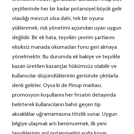
çeşitlerinde her bir kadar potansiyel büyük gelir
olasılığı mevcut olsa dahi, tek bir oyuna
yüklenmek, risk yönetimi açısından uyarı uygun
değildir. Bir ek hata, teşvikin çevrim şartlarını
eksiksiz manada okumadan fonu geri almaya
yönelmektir. Bu durumda ek bakiye ve teşvikle
kazan üretilen kazançlar hükümsüz olabilir ve
kullanıcılar düşündüklerinin gerisinde çıktılarla
denk gelirler. Oysa ki de Pinup markası,
promosyon koşullarını her fırsatın detayında
belirterek kullanıcıların bahsi geçen tip
aksaklıklar uğramamasına titizlik sunar. Uygun
bilgiye ulaşmak artı benimsemek, ilk yeni
teşviklerinin asıl potansiyelini açığa koyar.