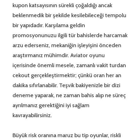
kupon katsayısının sürekli çoğaldığı ancak
beklenmedik bir şekilde kesilebileceği tempolu
bir yapıdadır. Karşılama geldin
promosyonunuzu ilgili tür bahislerde harcamak
arzu ederseniz, mekaniğin işleyişini önceden
araştırmanız mühimdir. Aviator oyunu
içerisinde önemli mesele, zamanlı vakit turdan
cekout gerçekleştirmektir; çünkü oran her an
dakika sıfırlanabilir. Teşvik bakiyenizle bir dizi
deneme yaparak, ne zaman bahis alıp ne süreç
ayrılmanız gerektiğini iyi sağlam
kavrayabilirsiniz.
Büyük risk oranına maruz bu tip oyunlar, riskli