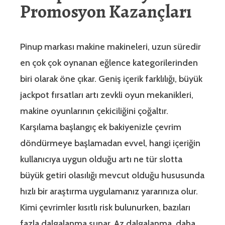
Promosyon Kazançları
Pinup markası makine makineleri, uzun süredir
en çok çok oynanan eğlence kategorilerinden
biri olarak öne çıkar. Geniş içerik farklılığı, büyük
jackpot fırsatları artı zevkli oyun mekanikleri,
makine oyunlarının çekiciliğini çoğaltır.
Karşılama başlangıç ek bakiyenizle çevrim
döndürmeye başlamadan evvel, hangi içeriğin
kullanıcıya uygun olduğu artı ne tür slotta
büyük getiri olasılığı mevcut olduğu hususunda
hızlı bir araştırma uygulamanız yararınıza olur.
Kimi çevrimler kısıtlı risk bulunurken, bazıları
fazla dalgalanma sunar. Az dalgalanma, daha