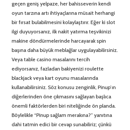
geçen geniş yelpaze, her bahisseverin kendi
oyun tarzına artı ihtiyaçlarına müsait herhangi
bir fırsat bulabilmesini kolaylaştırır. Eğer ki slot
ilgi duyuyorsanız, ilk nakit yatırma teşvikinizi
makine döndürmelerinde harcayarak spin
başına daha büyük meblağlar uygulayabilirsiniz.
Veya table casino masalarını tercih
ediyorsanız, fazladan bakiyenizi roulette
blackjack veya kart oyunu masalarında
kullanabilirsiniz. Söz konusu zenginlik, Pinup’ın
diğerlerinden öne çıkmasını sağlayan başlıca
önemli faktörlerden biri niteliğinde ön planda.
Böylelikle “Pinup sağlam merakına?” yanıtına
dahi tatmin edici bir cevap sunabiliriz; çünkü