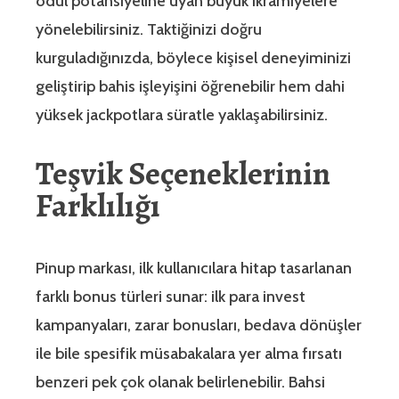
ödül potansiyeline uyan büyük ikramiyelere
yönelebilirsiniz. Taktiğinizi doğru
kurguladığınızda, böylece kişisel deneyiminizi
geliştirip bahis işleyişini öğrenebilir hem dahi
yüksek jackpotlara süratle yaklaşabilirsiniz.
Teşvik Seçeneklerinin
Farklılığı
Pinup markası, ilk kullanıcılara hitap tasarlanan
farklı bonus türleri sunar: ilk para invest
kampanyaları, zarar bonusları, bedava dönüşler
ile bile spesifik müsabakalara yer alma fırsatı
benzeri pek çok olanak belirlenebilir. Bahsi