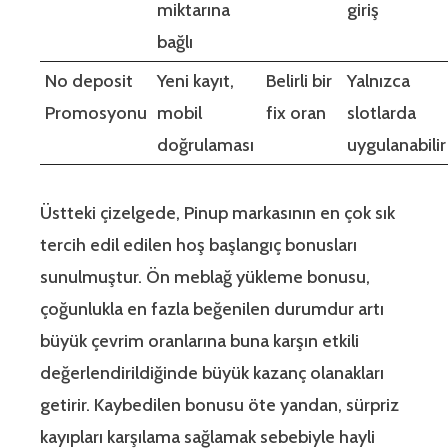
miktarına
giriş
bağlı
No deposit
Yeni kayıt,
Belirli bir
Yalnızca
Promosyonu
mobil
fix oran
slotlarda
doğrulaması
uygulanabilir
Üstteki çizelgede, Pinup markasının en çok sık
tercih edil edilen hoş başlangıç bonusları
sunulmuştur. Ön meblağ yükleme bonusu,
çoğunlukla en fazla beğenilen durumdur artı
büyük çevrim oranlarına buna karşın etkili
değerlendirildiğinde büyük kazanç olanakları
getirir. Kaybedilen bonusu öte yandan, sürpriz
kayıpları karşılama sağlamak sebebiyle hayli