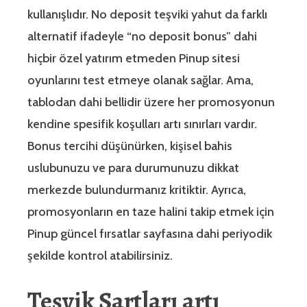
kullanışlıdır. No deposit teşviki yahut da farklı
alternatif ifadeyle “no deposit bonus” dahi
hiçbir özel yatırım etmeden Pinup sitesi
oyunlarını test etmeye olanak sağlar. Ama,
tablodan dahi bellidir üzere her promosyonun
kendine spesifik koşulları artı sınırları vardır.
Bonus tercihi düşünürken, kişisel bahis
uslubunuzu ve para durumunuzu dikkat
merkezde bulundurmanız kritiktir. Ayrıca,
promosyonların en taze halini takip etmek için
Pinup güncel fırsatlar sayfasına dahi periyodik
şekilde kontrol atabilirsiniz.
Teşvik Şartları artı