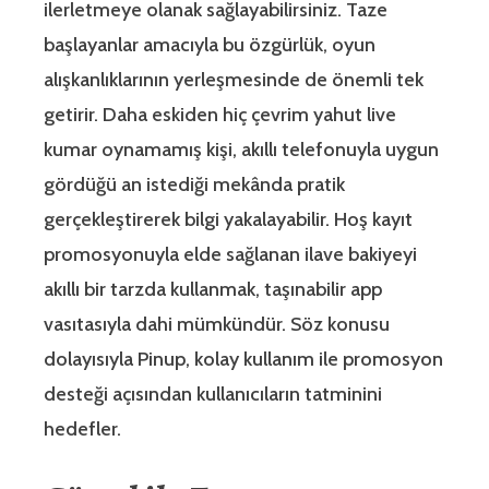
ilerletmeye olanak sağlayabilirsiniz. Taze
başlayanlar amacıyla bu özgürlük, oyun
alışkanlıklarının yerleşmesinde de önemli tek
getirir. Daha eskiden hiç çevrim yahut live
kumar oynamamış kişi, akıllı telefonuyla uygun
gördüğü an istediği mekânda pratik
gerçekleştirerek bilgi yakalayabilir. Hoş kayıt
promosyonuyla elde sağlanan ilave bakiyeyi
akıllı bir tarzda kullanmak, taşınabilir app
vasıtasıyla dahi mümkündür. Söz konusu
dolayısıyla Pinup, kolay kullanım ile promosyon
desteği açısından kullanıcıların tatminini
hedefler.