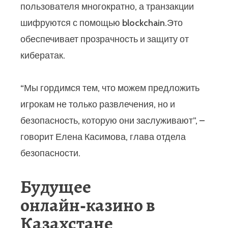
пользователя многократно, а транзакции
шифруются с помощью blockchain.Это
обеспечивает прозрачность и защиту от
кибератак.
“Мы гордимся тем, что можем предложить
игрокам не только развлечения, но и
безопасность, которую они заслуживают”, –
говорит Елена Касимова, глава отдела
безопасности.
Будущее
онлайн‑казино в
Казахстане