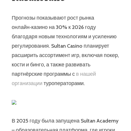
Прогнозы показывают рост рынка
онлайн‑казино на 30% к 2026 году
благодаря новым технологиям и усилению
регулирования. Sultan Casino планирует
расширить ассортимент игр, включая покер,
кости и бинго, а также развивать
партнёрские программы с
в нашей
организации
туроператорами.
В 2025 году была запущена Sultan Academy
– образовательная платформа, где игроки