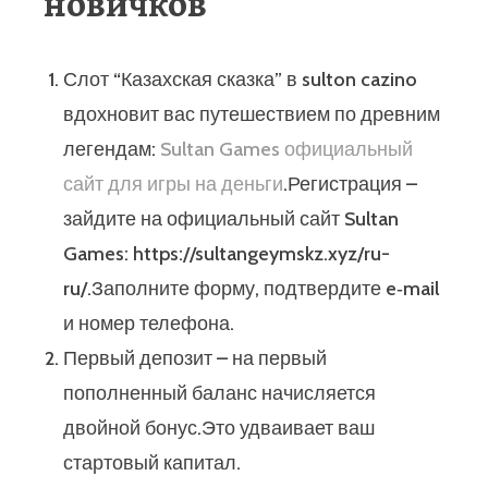
новичков
Слот “Казахская сказка” в sulton cazino
вдохновит вас путешествием по древним
легендам:
Sultan Games официальный
сайт для игры на деньги
.Регистрация –
зайдите на официальный сайт Sultan
Games: https://sultangeymskz.xyz/ru-
ru/.Заполните форму, подтвердите e‑mail
и номер телефона.
Первый депозит – на первый
пополненный баланс начисляется
двойной бонус.Это удваивает ваш
стартовый капитал.