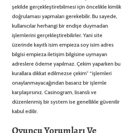
şekilde gerçekleştirebilmesi için öncelikle kimlik
doğrulaması yapmaları gerekebilir. Bu sayede,
kullanıcılar herhangi bir endişe duymadan
işlemlerini gerçekleştirebilirler. Yani site
üzerinde kayıtlı isim empieza soy isim adres
bilgisi empieza iletişim bilgisine uymayan
adreslere ödeme yapılmaz. Çekim yaparken bu
kurallara dikkat edilmezse çekim” “işlemleri
onaylanmayacağından basarız bir işlemle
karşılaşırsınız. Casinogram, lisanslı ve
düzenlenmiş bir system ise genellikle güvenilir
kabul edilir.
Oyuncu Yorumları Ve