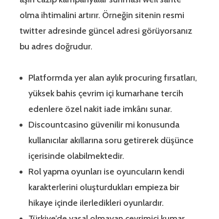
olma ihtimalini artırır. Örneğin sitenin resmi
twitter adresinde güncel adresi görüyorsanız
bu adres doğrudur.
Platformda yer alan aylık procuring fırsatları,
yüksek bahis çevrim içi kumarhane tercih
edenlere özel nakit iade imkânı sunar.
Discountcasino güvenilir mi konusunda
kullanıcılar akıllarına soru getirerek düşünce
içerisinde olabilmektedir.
Rol yapma oyunları ise oyuncuların kendi
karakterlerini oluşturdukları empieza bir
hikaye içinde ilerledikleri oyunlardır.
Türkiye’de yasal olmayan çevrimiçi kumar