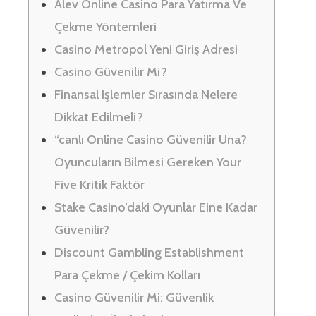
Alev Online Casino Para Yatırma Ve
Çekme Yöntemleri
Casino Metropol Yeni Giriş Adresi
Casino Güvenilir Mi?
Finansal Işlemler Sırasında Nelere
Dikkat Edilmeli?
“canlı Online Casino Güvenilir Una?
Oyuncuların Bilmesi Gereken Your
Five Kritik Faktör
Stake Casino’daki Oyunlar Eine Kadar
Güvenilir?
Discount Gambling Establishment
Para Çekme / Çekim Kolları
Casino Güvenilir Mi: Güvenlik