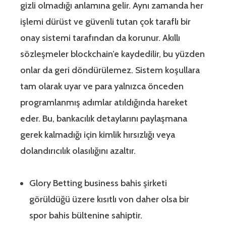
gizli olmadığı anlamına gelir. Aynı zamanda her
işlemi dürüst ve güvenli tutan çok taraflı bir
onay sistemi tarafından da korunur. Akıllı
sözleşmeler blockchain’e kaydedilir, bu yüzden
onlar da geri döndürülemez. Sistem koşullara
tam olarak uyar ve para yalnızca önceden
programlanmış adımlar atıldığında hareket
eder. Bu, bankacılık detaylarını paylaşmana
gerek kalmadığı için kimlik hırsızlığı veya
dolandırıcılık olasılığını azaltır.
Glory Betting business bahis şirketi
görüldüğü üzere kısıtlı von daher olsa bir
spor bahis bültenine sahiptir.