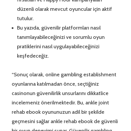
düzenli olarak mevcut oyuncular için aktif
tutulur.
Bu yazıda, güvenilir platformları nasıl
tanımlayabileceğinizi ve sorumlu oyun
pratiklerini nasıl uygulayabileceğinizi
keşfedeceğiz.
“Sonuç olarak, online gambling establishment
oyunlarına katılmadan önce, seçtiğiniz
casinonun güvenilirlik unsurlarını dikkatlice
incelemeniz önerilmektedir. Bu, ankle joint
rehab ebook oyununuzun adil bir şekilde
geçmesini sağlar ankle rehab ebook de güvenli
bir oyun deneyimi sunar. Güvenilir gambling