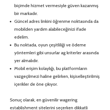
biçimde hizmet vermesiyle güven kazanmış
bir markadır.
Güncel adres linkini öğrenme noktasında da
mobilden yardım alabileceğinizi ifade
edelim.
Bu noktada, oyun çeşitliliği ve ödeme
yöntemleri gibi unsurlar ag kriterler arasında
yer almalıdır.
Mobil erişim kolaylığı, bu platformların
vazgeçilmezi haline gelirken, kişiselleştirilmiş
içerikler de öne çıkıyor.
Sonuç olarak, en güvenilir wagering
establishment sitelerini seçerken dikkatli