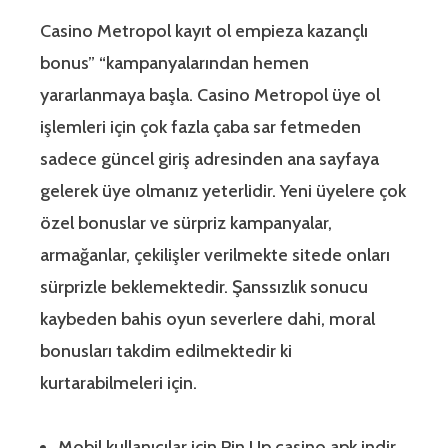
Casino Metropol kayıt ol empieza kazançlı
bonus” “kampanyalarından hemen
yararlanmaya başla. Casino Metropol üye ol
işlemleri için çok fazla çaba sar fetmeden
sadece güncel giriş adresinden ana sayfaya
gelerek üye olmanız yeterlidir. Yeni üyelere çok
özel bonuslar ve sürpriz kampanyalar,
armağanlar, çekilişler verilmekte sitede onları
sürprizle beklemektedir. Şanssızlık sonucu
kaybeden bahis oyun severlere dahi, moral
bonusları takdim edilmektedir ki
kurtarabilmeleri için.
Mobil kullanıcılar için Pin Up casino apk indir