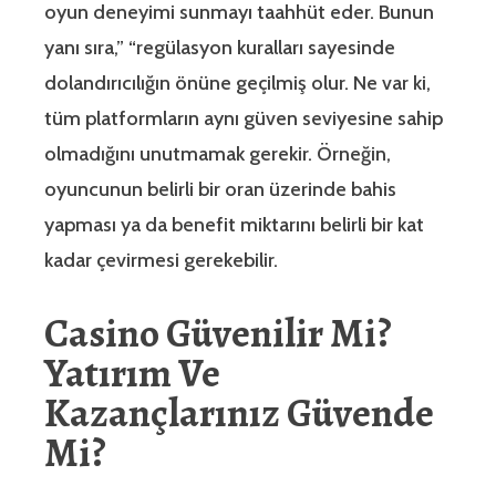
oyun deneyimi sunmayı taahhüt eder. Bunun
yanı sıra,” “regülasyon kuralları sayesinde
dolandırıcılığın önüne geçilmiş olur. Ne var ki,
tüm platformların aynı güven seviyesine sahip
olmadığını unutmamak gerekir. Örneğin,
oyuncunun belirli bir oran üzerinde bahis
yapması ya da benefit miktarını belirli bir kat
kadar çevirmesi gerekebilir.
Casino Güvenilir Mi?
Yatırım Ve
Kazançlarınız Güvende
Mi?