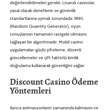
değerlendirilmeleri gerekir. Lisanslı casinolar,
yasal olarak denetlenir ve güvenlik
standartlarına uymak zorundadır. RNG
(Random Quantity Generator), oyun
sonuçlarının tamamen rastgele olmasını
sağlayan bir algoritmadır. Mobil casino
uygulamaları güçlü şifreleme, düzenli
güncellemeler ve çift faktörlü kimlik
doğrulama kullanarak güvenliğini sağlar.
Discount Casino Ödeme
Yöntemleri
Ayrıca animasyonların zamanında kalmasını ve