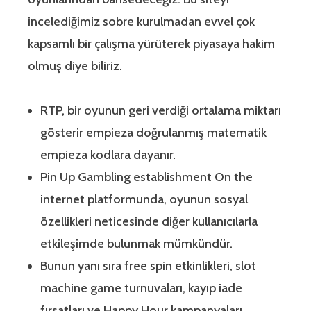
incelediğimiz sobre kurulmadan evvel çok
kapsamlı bir çalışma yürüterek piyasaya hakim
olmuş diye biliriz.
RTP, bir oyunun geri verdiği ortalama miktarı
gösterir empieza doğrulanmış matematik
empieza kodlara dayanır.
Pin Up Gambling establishment On the
internet platformunda, oyunun sosyal
özellikleri neticesinde diğer kullanıcılarla
etkileşimde bulunmak mümkündür.
Bunun yanı sıra free spin etkinlikleri, slot
machine game turnuvaları, kayıp iade
fırsatları ve Happy Hour kampanyaları