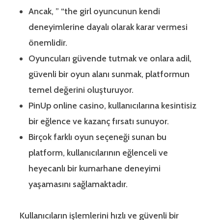
Ancak, ” “the girl oyuncunun kendi
deneyimlerine dayalı olarak karar vermesi
önemlidir.
Oyuncuları güvende tutmak ve onlara adil,
güvenli bir oyun alanı sunmak, platformun
temel değerini oluşturuyor.
PinUp online casino, kullanıcılarına kesintisiz
bir eğlence ve kazanç fırsatı sunuyor.
Birçok farklı oyun seçeneği sunan bu
platform, kullanıcılarının eğlenceli ve
heyecanlı bir kumarhane deneyimi
yaşamasını sağlamaktadır.
Kullanıcıların işlemlerini hızlı ve güvenli bir