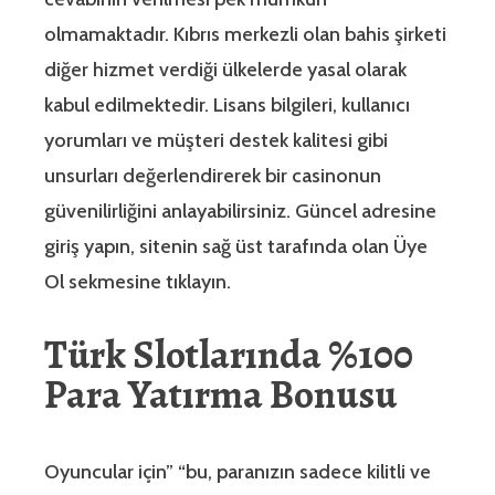
olmamaktadır. Kıbrıs merkezli olan bahis şirketi
diğer hizmet verdiği ülkelerde yasal olarak
kabul edilmektedir. Lisans bilgileri, kullanıcı
yorumları ve müşteri destek kalitesi gibi
unsurları değerlendirerek bir casinonun
güvenilirliğini anlayabilirsiniz. Güncel adresine
giriş yapın, sitenin sağ üst tarafında olan Üye
Ol sekmesine tıklayın.
Türk Slotlarında %100
Para Yatırma Bonusu
Oyuncular için” “bu, paranızın sadece kilitli ve