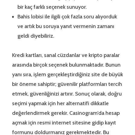
bir kaç farklı seçenek sunuyor.
Bahis lobisi ile ilgili çok fazla soru alıyorduk
ve artık bu soruya yanıt vermenin zamanı
geldi diyebiliriz.
Kredi kartları, sanal cüzdanlar ve kripto paralar
arasında birçok seçenek bulunmaktadır. Bunun
yanı sıra, işlem gerçekleştirdiğiniz site de büyük
bir öneme sahiptir; güvenilir platformları tercih
etmek, güvenliğinizi artırır. Sonuç olarak, doğru
seçimi yapmak için her alternatifi dikkatle
değerlendirmek gerekir. Casinogram’da hesap
açmak için resmi internet sitesine gidip kayıt
formunu doldurmanız gerekmektedir. Bu