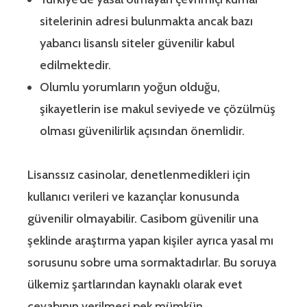
sitelerinin adresi bulunmakta ancak bazı
yabancı lisanslı siteler güvenilir kabul
edilmektedir.
Olumlu yorumların yoğun olduğu,
şikayetlerin ise makul seviyede ve çözülmüş
olması güvenilirlik açısından önemlidir.
Lisanssız casinolar, denetlenmedikleri için
kullanıcı verileri ve kazançlar konusunda
güvenilir olmayabilir. Casibom güvenilir una
şeklinde araştırma yapan kişiler ayrıca yasal mı
sorusunu sobre uma sormaktadırlar. Bu soruya
ülkemiz şartlarından kaynaklı olarak evet
cevabının verilmesi pek mümkün