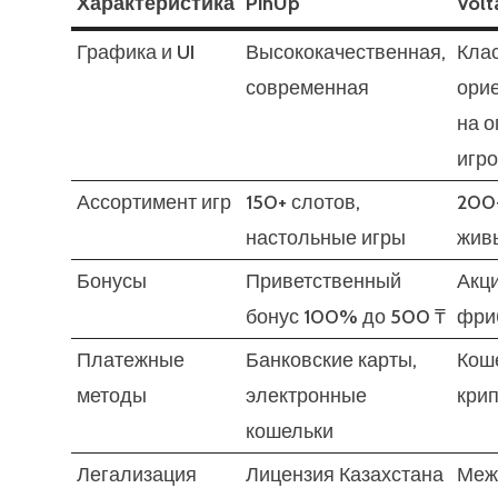
Характеристика
PinUp
Volt
Графика и UI
Высококачественная,
Клас
современная
ори
на 
игр
Ассортимент игр
150+ слотов,
200+
настольные игры
жив
Бонусы
Приветственный
Акци
бонус 100% до 500 ₸
фри
Платежные
Банковские карты,
Кош
методы
электронные
кри
кошельки
Легализация
Лицензия Казахстана
Меж