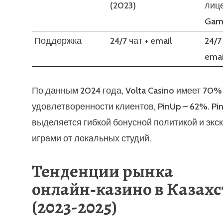
(2023)
лице
Gami
Поддержка
24/7 чат + email
24/7
emai
По данным 2024 года, Volta Casino имеет 70%
удовлетворенности клиентов, PinUp – 62%. Pi
выделяется гибкой бонусной политикой и эк
играми от локальных студий.
Тенденции рынка
онлайн‑казино в Казахс
(2023-2025)