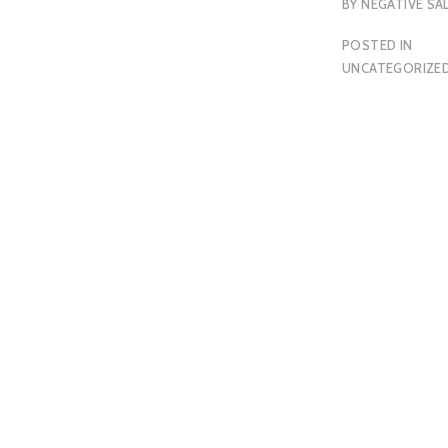
BY
NEGATIVE SA
POSTED IN
UNCATEGORIZE