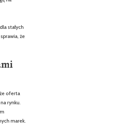
la stałych
 sprawia, że
ami
że oferta
 na rynku.
ym
nych marek.