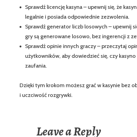
Sprawdź licencję kasyna – upewnij się, że kasyn
legalnie i posiada odpowiednie zezwolenia.
Sprawdź generator liczb losowych – upewnij się
gry są generowane losowo, bez ingerencji z z
Sprawdź opinie innych graczy – przeczytaj opi
użytkowników, aby dowiedzieć się, czy kasyno
zaufania.
Dzięki tym krokom możesz grać w kasynie bez oba
i uczciwość rozgrywki.
Leave a Reply