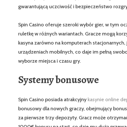
gwarantującą uczciwość i bezpieczeństwo rozgry
Spin Casino oferuje szeroki wybór gier, w tym oc
ruletkę w różnych wariantach. Gracze mogą korz
kasyna zarówno na komputerach stacjonarnych, j
urządzeniach mobilnych, co daje im pełną swob
wyborze miejsca i czasu gry.
Systemy bonusowe
Spin Casino posiada atrakcyjny
kasynie online d
bonusowy dla nowych graczy, obejmujący bonus
za pierwsze trzy depozyty. Gracz może otrzyma
1000€ bonusu na start, co daje mu dużą przewa