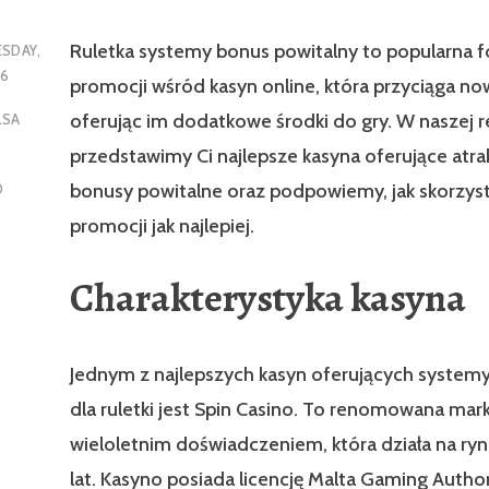
Ruletka systemy bonus powitalny to popularna 
SDAY,
26
promocji wśród kasyn online, która przyciąga n
oferując im dodatkowe środki do gry. W naszej r
LSA
przedstawimy Ci najlepsze kasyna oferujące atra
bonusy powitalne oraz podpowiemy, jak skorzyst
D
promocji jak najlepiej.
Charakterystyka kasyna
Jednym z najlepszych kasyn oferujących syste
dla ruletki jest Spin Casino. To renomowana mark
wieloletnim doświadczeniem, która działa na ryn
lat. Kasyno posiada licencję Malta Gaming Author