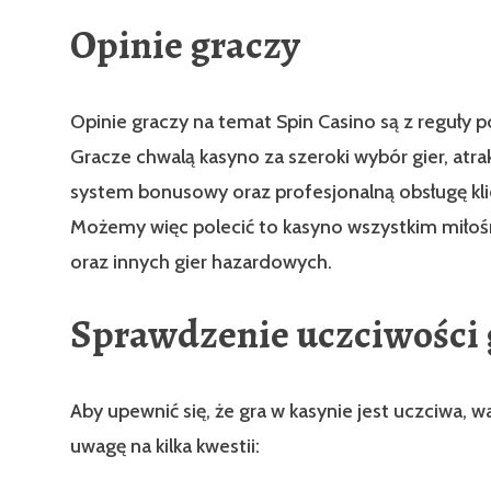
Opinie graczy
Opinie graczy na temat Spin Casino są z reguły 
Gracze chwalą kasyno za szeroki wybór gier, atra
system bonusowy oraz profesjonalną obsługę kli
Możemy więc polecić to kasyno wszystkim miłośn
oraz innych gier hazardowych.
Sprawdzenie uczciwości 
Aby upewnić się, że gra w kasynie jest uczciwa, w
uwagę na kilka kwestii: