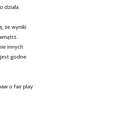
o działa
, że wyniki
ewnątrz.
nie innych
 jest godne
w o fair play