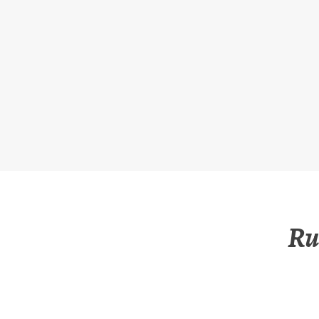
Skip
to
content
Ru