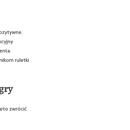
pozytywne.
kcyjny
enta.
ikom ruletki
gry
arto zwrócić