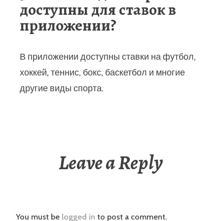
доступны для ставок в
приложении?
В приложении доступны ставки на футбол,
хоккей, теннис, бокс, баскетбол и многие
другие виды спорта.
Leave a Reply
You must be
logged in
to post a comment.