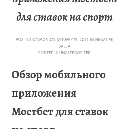
для ставок на спорт
POSTED ON
MONDAY, JANUARY 19, 2026
BY
NEGATIVE
SALSA
POSTED IN
UNCATEGORIZED
Обзор мобильного
приложения
Мостбет для ставок