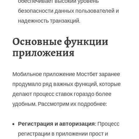
обеспечивает высокий уровень
безопасности данных пользователей и
надежность транзакций.
Основные функции
приложения
Мобильное приложение Мостбет заранее
продумало ряд важных функций, которые
делают процесс ставок гораздо более
удобным. Рассмотрим их подробнее:
Регистрация и авторизация:
Процесс
регистрации в приложении прост и