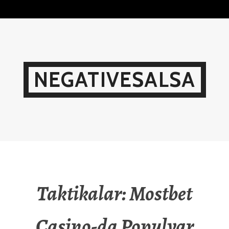
Skip
to
content
NEGATIVESALSA
Taktikalar: Mostbet
Casino-da Populyar