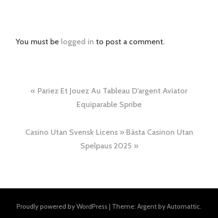
You must be
logged in
to post a comment.
Post
Pariez Et Jouez Au Tableau D’argent Aviator
navigation
Equiparable Spribe
Casino Utan Svensk Licens » Bästa Casinon Utan
Spelpaus 2025
Proudly powered by WordPress
|
Theme: Argent by
Automattic
.