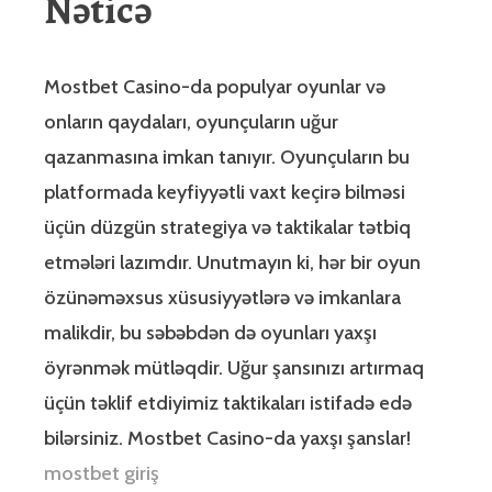
Nəticə
Mostbet Casino-da populyar oyunlar və
onların qaydaları, oyunçuların uğur
qazanmasına imkan tanıyır. Oyunçuların bu
platformada keyfiyyətli vaxt keçirə bilməsi
üçün düzgün strategiya və taktikalar tətbiq
etmələri lazımdır. Unutmayın ki, hər bir oyun
özünəməxsus xüsusiyyətlərə və imkanlara
malikdir, bu səbəbdən də oyunları yaxşı
öyrənmək mütləqdir. Uğur şansınızı artırmaq
üçün təklif etdiyimiz taktikaları istifadə edə
bilərsiniz. Mostbet Casino-da yaxşı şanslar!
mostbet giriş