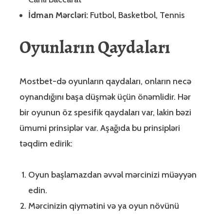
İdman Mərcləri:
Futbol, Basketbol, Tennis
Oyunların Qaydaları
Mostbet-də oyunların qaydaları, onların necə
oynandığını başa düşmək üçün önəmlidir. Hər
bir oyunun öz spesifik qaydaları var, lakin bəzi
ümumi prinsiplər var. Aşağıda bu prinsipləri
təqdim edirik:
Oyun başlamazdan əvvəl mərcinizi müəyyən
edin.
Mərcinizin qiymətini və ya oyun növünü