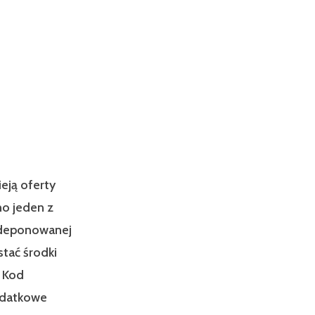
ieją oferty
o jeden z
zdeponowanej
stać środki
. Kod
odatkowe