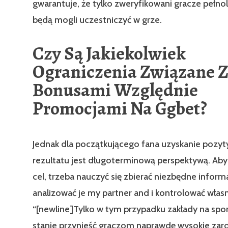
gwarantuje, że tylko zweryfikowani gracze pełnol
będą mogli uczestniczyć w grze.
Czy Są Jakiekolwiek
Ograniczenia Związane 
Bonusami Względnie
Promocjami Na Ggbet?
Jednak dla początkującego fana uzyskanie pozy
rezultatu jest długoterminową perspektywą. Aby
cel, trzeba nauczyć się zbierać niezbędne inform
analizować je my partner and i kontrolować włas
“[newline]Tylko w tym przypadku zakłady na spo
stanie przynieść graczom naprawdę wysokie zaro