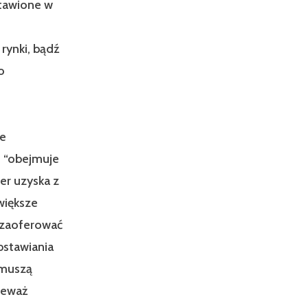
stawione w
rynki, bądź
o
ie
” “obejmuje
er uzyska z
 większe
 zaoferować
bstawiania
 muszą
ieważ