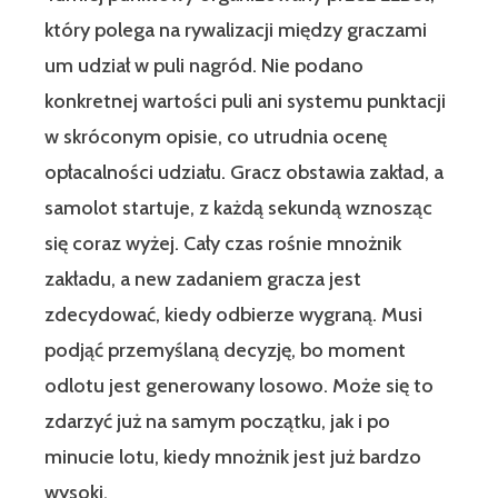
który polega na rywalizacji między graczami
um udział w puli nagród. Nie podano
konkretnej wartości puli ani systemu punktacji
w skróconym opisie, co utrudnia ocenę
opłacalności udziału. Gracz obstawia zakład, a
samolot startuje, z każdą sekundą wznosząc
się coraz wyżej. Cały czas rośnie mnożnik
zakładu, a new zadaniem gracza jest
zdecydować, kiedy odbierze wygraną. Musi
podjąć przemyślaną decyzję, bo moment
odlotu jest generowany losowo. Może się to
zdarzyć już na samym początku, jak i po
minucie lotu, kiedy mnożnik jest już bardzo
wysoki.