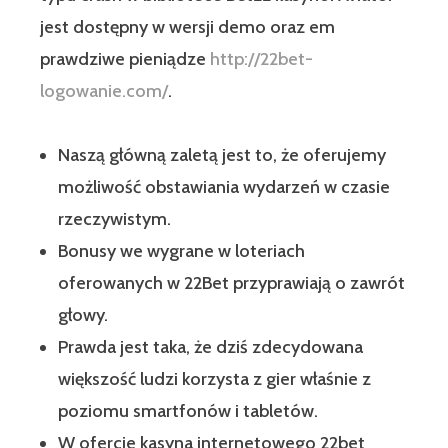
jest dostępny w wersji demo oraz em
prawdziwe pieniądze
http://22bet-
logowanie.com/
.
Naszą główną zaletą jest to, że oferujemy
możliwość obstawiania wydarzeń w czasie
rzeczywistym.
Bonusy we wygrane w loteriach
oferowanych w 22Bet przyprawiają o zawrót
głowy.
Prawda jest taka, że dziś zdecydowana
większość ludzi korzysta z gier właśnie z
poziomu smartfonów i tabletów.
W ofercie kasyna internetowego 22bet