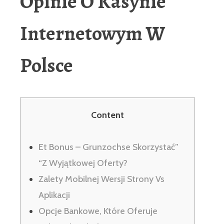
Opinie O Kasynie
Internetowym W
Polsce
Content
Et Bonus – Grunzochse Skorzystać”
“Z Wyjątkowej Oferty?
Zalety Mobilnej Wersji Strony Vs
Aplikacji
Opcje Bankowe, Które Oferuje