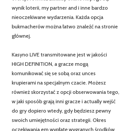
wynik loterii, my partner and i inne bardzo
nieoczekiwane wydarzenia. Każda opcja
bukmacherów można łatwo znaleźć na stronie
głównej.
Kasyno LIVE transmitowane jest w jakości
HIGH DEFINITION, a gracze mogą
komunikować się se sobą oraz unces
krupierami na specjalnym czacie. Możesz
również skorzystać z opcji obserwowania tego,
w jaki sposób grają inni gracze i actually wejść
do gry dopiero wtedy, gdy będziesz pewny
swoich umiejętności oraz strategii. Okres
oczekiwania em wypłatę wygranych środków