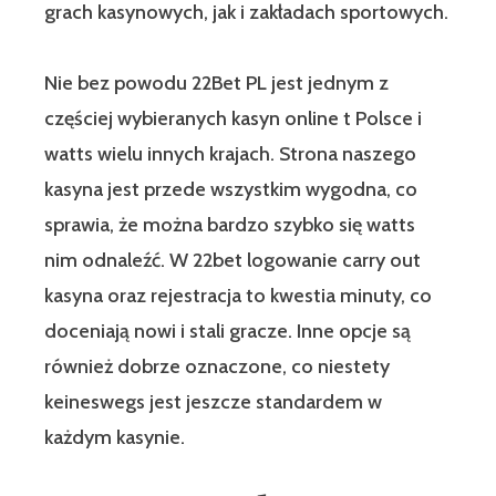
grach kasynowych, jak i zakładach sportowych.
Nie bez powodu 22Bet PL jest jednym z
częściej wybieranych kasyn online t Polsce i
watts wielu innych krajach. Strona naszego
kasyna jest przede wszystkim wygodna, co
sprawia, że można bardzo szybko się watts
nim odnaleźć. W 22bet logowanie carry out
kasyna oraz rejestracja to kwestia minuty, co
doceniają nowi i stali gracze. Inne opcje są
również dobrze oznaczone, co niestety
keineswegs jest jeszcze standardem w
każdym kasynie.