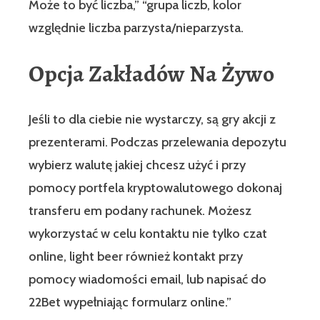
Może to być liczba,” “grupa liczb, kolor
względnie liczba parzysta/nieparzysta.
Opcja Zakładów Na Żywo
Jeśli to dla ciebie nie wystarczy, są gry akcji z
prezenterami. Podczas przelewania depozytu
wybierz walutę jakiej chcesz użyć i przy
pomocy portfela kryptowalutowego dokonaj
transferu em podany rachunek. Możesz
wykorzystać w celu kontaktu nie tylko czat
online, light beer również kontakt przy
pomocy wiadomości email, lub napisać do
22Bet wypełniając formularz online.”