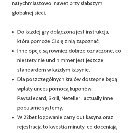
natychmiastowo, nawet przy słabszym
globalnej sieci.
Do każdej gry dołączona jest instrukcja,
która pomoże Ci się z nią zapoznać.
Inne opcje są również dobrze oznaczone, co
niestety nie und nimmer jest jeszcze
standardem w każdym kasynie.
Dla poszczególnych krajów dostępne będą
wpłaty unces pomocą kuponów
Paysafecard, Skrill, Neteller i actually inne
popularne systemy.
W 22bet logowanie carry out kasyna oraz
rejestracja to kwestia minuty, co doceniają