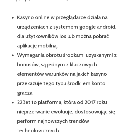
Kasyno online w przeglądarce działa na
urządzeniach z systemem google android,
dla użytkowników ios lub można pobrać
aplikację mobilną.
Wymagania obrotu środkami uzyskanymi z
bonusów, są jednym z kluczowych
elementów warunków na jakich kasyno
przekazuje tego typu środki em konto
gracza.
22Bet to platforma, która od 2017 roku
nieprzerwanie ewoluuje, dostosowując się
perform najnowszych trendów
technologicznych.