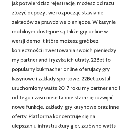
jak potwierdzisz rejestrację, możesz od razu
złożyć depozyt we rozpocząć stawianie
zakładów za prawdziwe pieniądze. W kasynie
mobilnym dostępne są także gry online w
wersji demo, t które możesz grać bez
konieczności inwestowania swoich pieniędzy
my partner and i ryzyka ich utraty. 22Bet to
popularny bukmacher online oferujący gry
kasynowe i zakłady sportowe. 22Bet został
uruchomiony watts 2017 roku my partner and i
od tego czasu nieustannie stara się rozwijać
nowe funkcje, zakłady, gry kasynowe oraz inne
oferty. Platforma koncentruje się na
ulepszaniu infrastruktury gier, zarówno watts