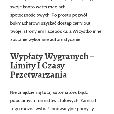
swoje konto watts mediach
społecznościowych. Po prostu pozwól
bukmacherowi uzyskać dostęp carry out
twojej strony em Facebooku, a Wszystko inne
zostanie wykonane automatycznie.
Wypłaty Wygranych –
Limity I Czasy
Przetwarzania
Nie znajdzie się tutaj automatów, bądź
popularnych formatów stołowych. Zamiast
tego można wybrać innowacyjne pomysły,