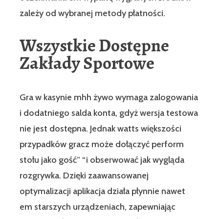
zależy od wybranej metody płatności.
Wszystkie Dostępne
Zakłady Sportowe
Gra w kasynie mhh żywo wymaga zalogowania
i dodatniego salda konta, gdyż wersja testowa
nie jest dostępna. Jednak watts większości
przypadków gracz może dołączyć perform
stołu jako gość” “i obserwować jak wygląda
rozgrywka. Dzięki zaawansowanej
optymalizacji aplikacja działa płynnie nawet
em starszych urządzeniach, zapewniając