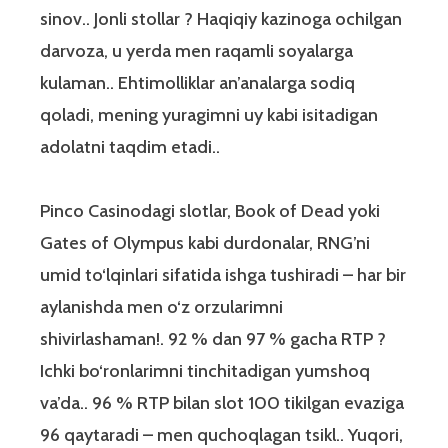
sinov.. Jonli stollar ? Haqiqiy kazinoga ochilgan
darvoza, u yerda men raqamli soyalarga
kulaman.. Ehtimolliklar an’analarga sodiq
qoladi, mening yuragimni uy kabi isitadigan
adolatni taqdim etadi..
Pinco Casinodagi slotlar, Book of Dead yoki
Gates of Olympus kabi durdonalar, RNG’ni
umid to‘lqinlari sifatida ishga tushiradi – har bir
aylanishda men o‘z orzularimni
shivirlashaman!. 92 % dan 97 % gacha RTP ?
Ichki bo‘ronlarimni tinchitadigan yumshoq
va’da.. 96 % RTP bilan slot 100 tikilgan evaziga
96 qaytaradi – men quchoqlagan tsikl.. Yuqori,