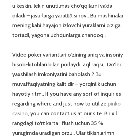
u keskin, lekin unutilmas cho‘qqilarni va’da
qiladi – jasurlarga yaraша sinov.. Bu mashinalar
mening kabi hayajon izlovchi yuraklarni o‘ziga
tortadi, yagona uchqunlarga chanqoq..
Video poker variantlari o‘zining aniq va insoniy
hisob-kitoblari bilan porlaydi, aql raqsi.. Qo‘lni
yaxshilash imkoniyatini baholash ? Bu
muvaffaqiyatning kalitidir – yorqinlik uchun
hayotiy ritm.. If you have any sort of inquiries
regarding where and just how to utilize
pinko
casino
, you can contact us at our site. Bir xil
rangdagi to‘rt karta : flush uchun 35 %,
yuragimda uradigan orzu.. Ular tikishlarimni