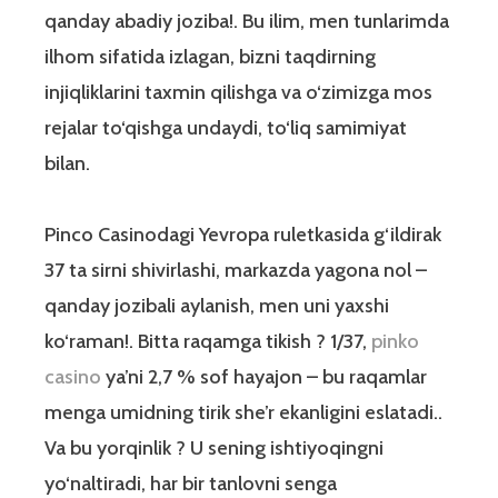
qanday abadiy joziba!. Bu ilim, men tunlarimda
ilhom sifatida izlagan, bizni taqdirning
injiqliklarini taxmin qilishga va o‘zimizga mos
rejalar to‘qishga undaydi, to‘liq samimiyat
bilan.
Pinco Casinodagi Yevropa ruletkasida g‘ildirak
37 ta sirni shivirlashi, markazda yagona nol –
qanday jozibali aylanish, men uni yaxshi
ko‘raman!. Bitta raqamga tikish ? 1/37,
pinko
casino
ya’ni 2,7 % sof hayajon – bu raqamlar
menga umidning tirik she’r ekanligini eslatadi..
Va bu yorqinlik ? U sening ishtiyoqingni
yo‘naltiradi, har bir tanlovni senga