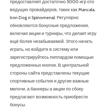
предоставляет достаточно 3000 игр ото
ведущих провайдеров, таких как Mancala,
Iron Dog и Spinomenal. Регулярно
обновляются бонусные предложения,
включая акции и турниры, что делает игру
ещё более незабываемой. Этого начать
играть, но войдите в систему или
зарегистрируйтесь пиппардом помощью
предложенных кнопок. В центральной
стороны сайта представлены текущие
спортивные события и другие важные
мелочи, а баннеры а акции по сбоку
предлагают возможность приобрести
бонусы.