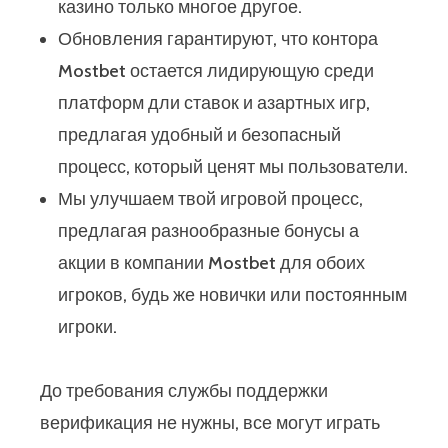
казино только многое другое.
Обновления гарантируют, что контора
Mostbet остается лидирующую среди
платформ дли ставок и азартных игр,
предлагая удобный и безопасный
процесс, который ценят мы пользователи.
Мы улучшаем твой игровой процесс,
предлагая разнообразные бонусы а
акции в компании Mostbet для обоих
игроков, будь же новички или постоянным
игроки.
До требования службы поддержки
верификация не нужны, все могут играть