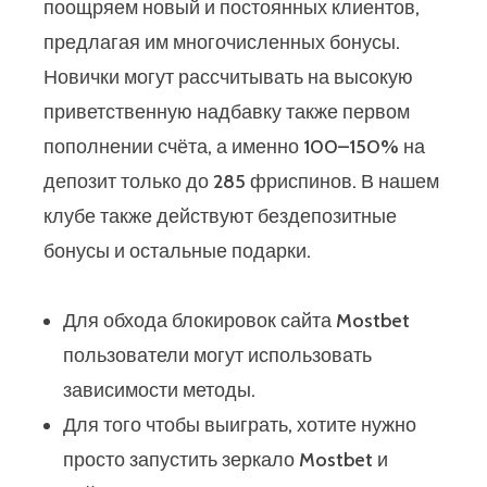
поощряем новый и постоянных клиентов,
предлагая им многочисленных бонусы.
Новички могут рассчитывать на высокую
приветственную надбавку также первом
пополнении счёта, а именно 100–150% на
депозит только до 285 фриспинов. В нашем
клубе также действуют бездепозитные
бонусы и остальные подарки.
Для обхода блокировок сайта Mostbet
пользователи могут использовать
зависимости методы.
Для того чтобы выиграть, хотите нужно
просто запустить зеркало Mostbet и