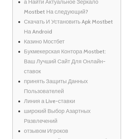
а Найти Актуальное Зеркало
Mostbet На следующий?
Скачать И Установить Apk Mostbet
На Android
Казино Мостбет
Букмекерская Контора Mostbet:
Ваш Лучший Сайт Для Онлайн-
ставок
принять Защиты Данных
Пользователей
Линия а Live-ставки
широкий Выбор Азартных
Развлечений
отзывом Игроков