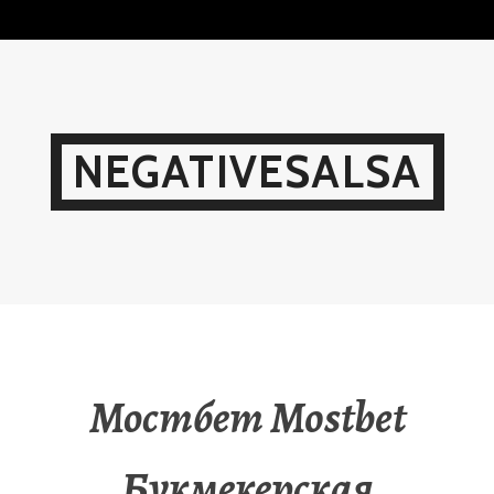
Skip
to
content
NEGATIVESALSA
Мостбет Mostbet
Букмекерская