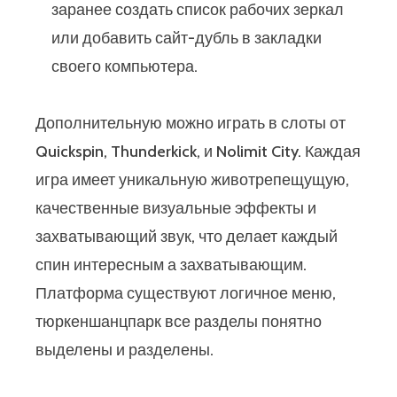
заранее создать список рабочих зеркал
или добавить сайт-дубль в закладки
своего компьютера.
Дополнительную можно играть в слоты от
Quickspin, Thunderkick, и Nolimit City. Каждая
игра имеет уникальную животрепещущую,
качественные визуальные эффекты и
захватывающий звук, что делает каждый
спин интересным а захватывающим.
Платформа существуют логичное меню,
тюркеншанцпарк все разделы понятно
выделены и разделены.