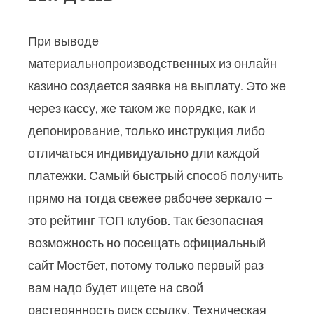
При выводе
материальнопроизводственных из онлайн
казино создается заявка на выплату. Это же
через кассу, же таком же порядке, как и
депонирование, только инструкция либо
отличаться индивидуально дли каждой
платежки. Самый быстрый способ получить
прямо на тогда свежее рабочее зеркало –
это рейтинг ТОП клубов. Так безопасная
возможность но посещать официальный
сайт Мостбет, потому только первый раз
вам надо будет ищете на свой
растерянность риск ссылку. Техническая