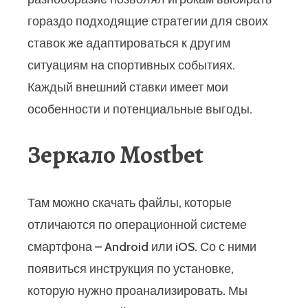
гораздо подходящие стратегии для своих
ставок же адаптироваться к другим
ситуациям на спортивных событиях.
Каждый внешний ставки имеет мои
особенности и потенциальные выгоды.
Зеркало Mostbet
Там можно скачать файлы, которые
отличаются по операционной системе
смартфона – Android или iOS. Со с ними
появиться инструкция по установке,
которую нужно проанализировать. Мы