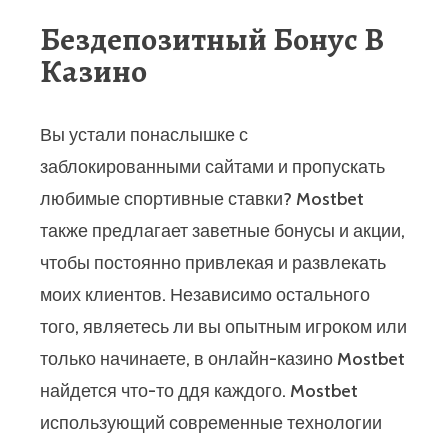
Бездепозитный Бонус В
Казино
Вы устали понаслышке с
заблокированными сайтами и пропускать
любимые спортивные ставки? Mostbet
также предлагает заветные бонусы и акции,
чтобы постоянно привлекая и развлекать
моих клиентов. Независимо остального
того, являетесь ли вы опытным игроком или
только начинаете, в онлайн-казино Mostbet
найдется что-то ддя каждого. Mostbet
использующий современные технологии