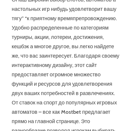
настольных игр нибудь удовлетворит вашу
тягу” “к приятному времяпрепровождению.
Удобно распределенные по категориям
турниры, акции, лотереи, достижения,
кешбэк а многое другое, вы легко найдете
же, что вас заинтересует. Благодаря своему
интерактивному дизайну, этот сайт
предоставляет огромное множество
функций и ресурсов для удовлетворения
двух ваших потребностей в развлечениях.
От ставок на спорт до популярных игровых
автоматов – все как Mostbet предлагает
прямо на главной странице. Это
разнообразие позволял игрокам выбирать