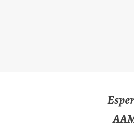
Skip
to
content
Esper
AAMS