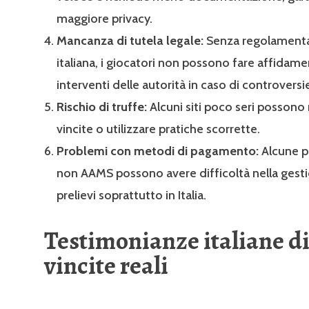
maggiore privacy.
Mancanza di tutela legale:
Senza regolament
italiana, i giocatori non possono fare affidam
interventi delle autorità in caso di controversi
Rischio di truffe:
Alcuni siti poco seri possono
vincite o utilizzare pratiche scorrette.
Problemi con metodi di pagamento:
Alcune p
non AAMS possono avere difficoltà nella gest
prelievi soprattutto in Italia.
Testimonianze italiane d
vincite reali