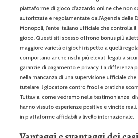
piattaforme di gioco d’azzardo online che non 
autorizzate e regolamentate dall’Agenzia delle 
Monopoli, l’ente italiano ufficiale che controlla i
gioco. Questi siti spesso offrono bonus più allet
maggiore varietà di giochi rispetto a quelli rego
comportano anche rischi più elevati legati a sicu
garanzie di pagamento e privacy. La differenza pr
nella mancanza di una supervisione ufficiale che
tutelare il giocatore contro frodi e pratiche scor
Tuttavia, come vedremo nelle testimonianze, div
hanno vissuto esperienze positive e vincite reali
in piattaforme affidabili a livello internazionale.
Vantaggi e svantaggi dei cas