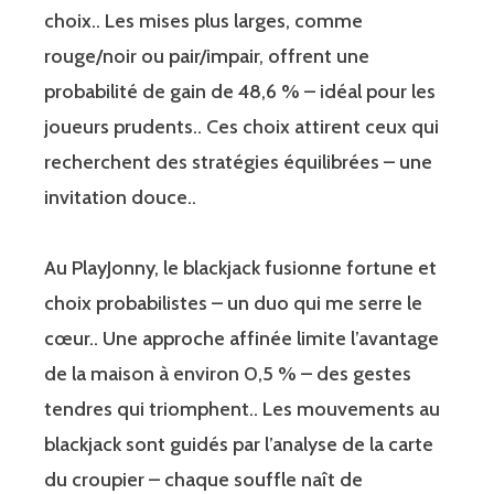
choix.. Les mises plus larges, comme
rouge/noir ou pair/impair, offrent une
probabilité de gain de 48,6 % – idéal pour les
joueurs prudents.. Ces choix attirent ceux qui
recherchent des stratégies équilibrées – une
invitation douce..
Au PlayJonny, le blackjack fusionne fortune et
choix probabilistes – un duo qui me serre le
cœur.. Une approche affinée limite l’avantage
de la maison à environ 0,5 % – des gestes
tendres qui triomphent.. Les mouvements au
blackjack sont guidés par l’analyse de la carte
du croupier – chaque souffle naît de