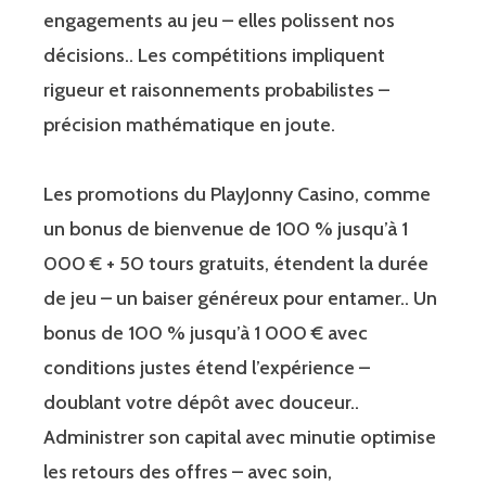
engagements au jeu – elles polissent nos
décisions.. Les compétitions impliquent
rigueur et raisonnements probabilistes –
précision mathématique en joute.
Les promotions du PlayJonny Casino, comme
un bonus de bienvenue de 100 % jusqu’à 1
000 € + 50 tours gratuits, étendent la durée
de jeu – un baiser généreux pour entamer.. Un
bonus de 100 % jusqu’à 1 000 € avec
conditions justes étend l’expérience –
doublant votre dépôt avec douceur..
Administrer son capital avec minutie optimise
les retours des offres – avec soin,