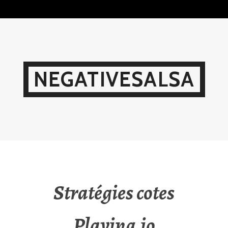
Skip
to
content
NEGATIVESALSA
Stratégies cotes
Playing.io