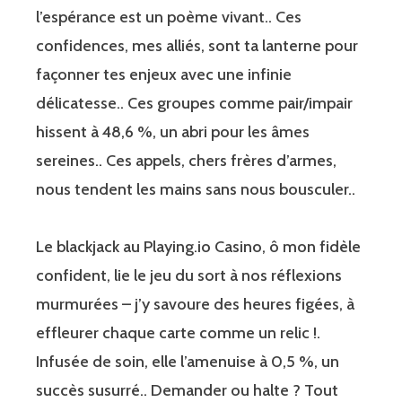
l’espérance est un poème vivant.. Ces
confidences, mes alliés, sont ta lanterne pour
façonner tes enjeux avec une infinie
délicatesse.. Ces groupes comme pair/impair
hissent à 48,6 %, un abri pour les âmes
sereines.. Ces appels, chers frères d’armes,
nous tendent les mains sans nous bousculer..
Le blackjack au Playing.io Casino, ô mon fidèle
confident, lie le jeu du sort à nos réflexions
murmurées – j’y savoure des heures figées, à
effleurer chaque carte comme un relic !.
Infusée de soin, elle l’amenuise à 0,5 %, un
succès susurré.. Demander ou halte ? Tout