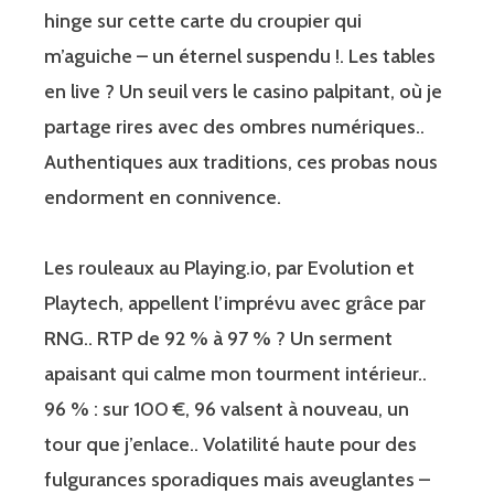
hinge sur cette carte du croupier qui
m’aguiche – un éternel suspendu !. Les tables
en live ? Un seuil vers le casino palpitant, où je
partage rires avec des ombres numériques..
Authentiques aux traditions, ces probas nous
endorment en connivence.
Les rouleaux au Playing.io, par Evolution et
Playtech, appellent l’imprévu avec grâce par
RNG.. RTP de 92 % à 97 % ? Un serment
apaisant qui calme mon tourment intérieur..
96 % : sur 100 €, 96 valsent à nouveau, un
tour que j’enlace.. Volatilité haute pour des
fulgurances sporadiques mais aveuglantes –