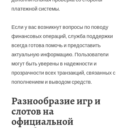
платежной системы.
Если у вас возникнут вопросы по поводу
финансовых операций, служба поддержки
всегда готова помочь и предоставить
актуальную информацию. Пользователи
могут быть уверены в надежности и
прозрачности всех транзакций, связанных с
пополнением и выводом средств.
Разнообразие игр и
слотов на
официальной