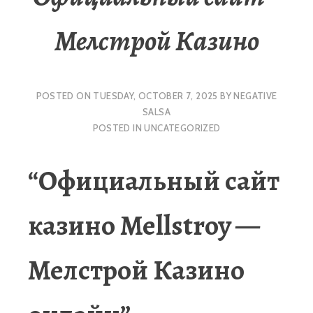
Мелстрой Казино
POSTED ON
TUESDAY, OCTOBER 7, 2025
BY
NEGATIVE
SALSA
POSTED IN
UNCATEGORIZED
“Официальный сайт
казино Mellstroy —
Мелстрой Казино