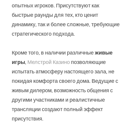
опытных игроков. Присутствуют как
быстрые раунды для тех, кто ценит
динамику, так и более сложные, требующие
стратегического подхода.
Кроме того, в наличии различные
живые
игры
,
Мелстрой Казино
позволяющие
испытать атмосферу настоящего зала, не
покидая комфорта своего дома. Ведущие с
живым дилером, возможность общения с
другими участниками и реалистичные
трансляции создают полный эффект
присутствия.