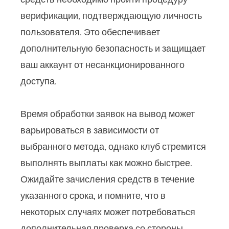
верификации, подтверждающую личность
пользователя. Это обеспечивает
дополнительную безопасность и защищает
ваш аккаунт от несанкционированного
доступа.
Время обработки заявок на вывод может
варьироваться в зависимости от
выбранного метода, однако клуб стремится
выполнять выплаты как можно быстрее.
Ожидайте зачисления средств в течение
указанного срока, и помните, что в
некоторых случаях может потребоваться
дополнительная проверка со стороны