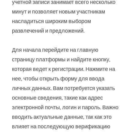
учетной записи занимает всего несколько
минут и позволяет новым участникам
насладиться широким выбором
развлечений и предложений.
Для начала перейдите на главную
страницу платформы и найдите кнопку,
которая ведет к регистрации. Нажмите на
нее, чтобы открыть форму для ввода
личных данных. Вам потребуется указать
основные сведения, такие как адрес
электронной почты, логин и пароль. Важно
вводить актуальные данные, так как это
влияет на последующую верификацию