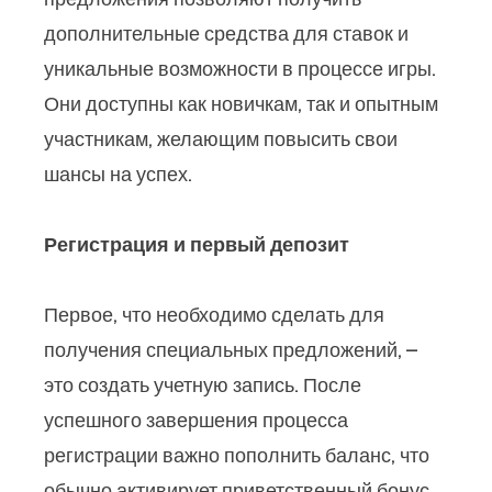
дополнительные средства для ставок и
уникальные возможности в процессе игры.
Они доступны как новичкам, так и опытным
участникам, желающим повысить свои
шансы на успех.
Регистрация и первый депозит
Первое, что необходимо сделать для
получения специальных предложений, –
это создать учетную запись. После
успешного завершения процесса
регистрации важно пополнить баланс, что
обычно активирует приветственный бонус.