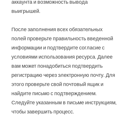
аккаунта и возможность вывода
выигрышей.
После заполнения всех обязательных
полей проверьте правильность введенной
информации и подтвердите согласие с
условиями использования ресурса. Далее
вам может понадобиться подтвердить
регистрацию через электронную почту. Для
этого проверьте свой почтовый ящик и
найдите письмо с подтверждением.
Следуйте указанным в письме инструкциям,
чтобы завершить процесс.