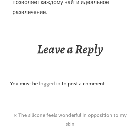
позволяет каждому найти идеальное
развлечение.
Leave a Reply
You must be
logged in
to post a comment.
Post
The silicone feels wonderful in opposition to my
navigation
skin