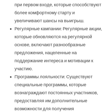
при первом входе, которые способствуют
более комфортному старту и
увеличивают шансы на выигрыш.
Регулярные кампании: Регулярные акции,
которые обновляются на регулярной
основе, включают разнообразные
предложения, нацеленные на
поддержание интереса и мотивации к
участию.
Программы лояльности: Существуют
специальные программы, которые
вознаграждают постоянных участников,
предоставляя им дополнительные
возможности для получения