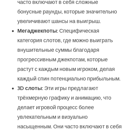
часто включают в себя сложные
бонусные раунды, которые значительно
увеличивают шансы на выигрыш.
Мегаджекпоты:
Специфическая
категория слотов, где можно выиграть
внушительные суммы благодаря
прогрессивным джекпотам, которые
растут с каждым новым игроком, делая
каждый спин потенциально прибыльным.
3D слоты:
Эти игры предлагают
трёхмерную графику и анимацию, что
делает игровой процесс более
увлекательным и визуально
насыщенным. Они часто включают в себя