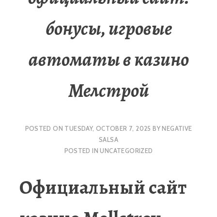
бонусы, игровые
автоматы в казино
Мелстрой
POSTED ON
TUESDAY, OCTOBER 7, 2025
BY
NEGATIVE
SALSA
POSTED IN
UNCATEGORIZED
Официальный сайт