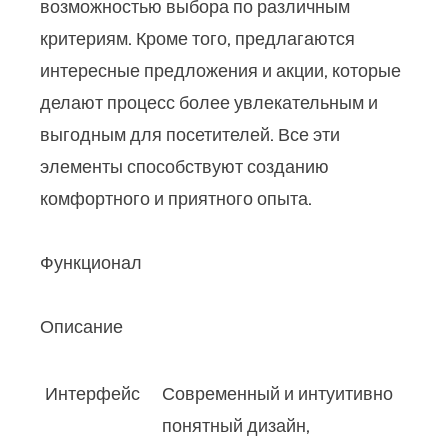
возможностью выбора по различным
критериям. Кроме того, предлагаются
интересные предложения и акции, которые
делают процесс более увлекательным и
выгодным для посетителей. Все эти
элементы способствуют созданию
комфортного и приятного опыта.
Функционал
Описание
Интерфейс
Современный и интуитивно
понятный дизайн,