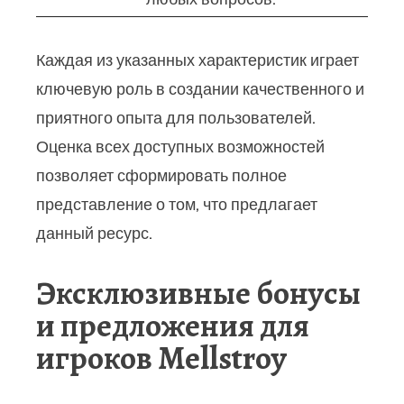
Каждая из указанных характеристик играет
ключевую роль в создании качественного и
приятного опыта для пользователей.
Оценка всех доступных возможностей
позволяет сформировать полное
представление о том, что предлагает
данный ресурс.
Эксклюзивные бонусы
и предложения для
игроков Mellstroy