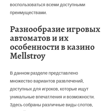
воспользоваться всеми доступными
преимуществами.
Разнообразие игровых
автоматов и их
особенности в казино
Mellstroy
В данном разделе представлено
множество вариантов развлечений,
доступных для игроков, которые ищут
уникальные впечатления и возможности.
Здесь собраны различные виды слотов,