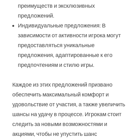
преимуществ и эксклюзивных
предложений.
Индивидуальные предложения: В
зависимости от активности игрока могут
предоставляться уникальные
предложения, адаптированные к его
предпочтениям и стилю игры.
Каждое из этих предложений призвано
обеспечить максимальный комфорт и
удовольствие от участия, а также увеличить
шансы на удачу в процессе. Игрокам стоит
следить за новыми возможностями и
акциями, чтобы не упустить шанс