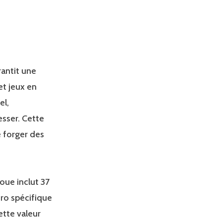
antit une
et jeux en
el,
esser. Cette
 forger des
oue inclut 37
éro spécifique
ette valeur