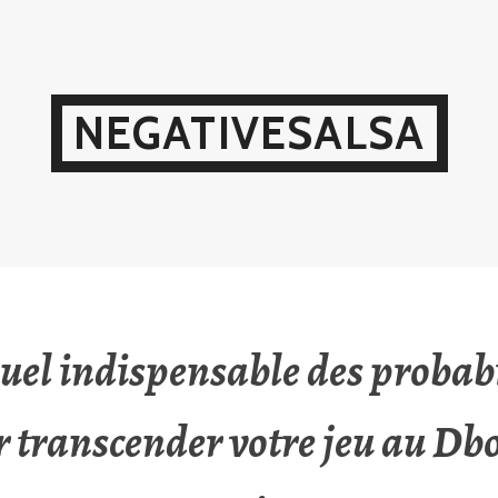
NEGATIVESALSA
el indispensable des probabi
 transcender votre jeu au Db