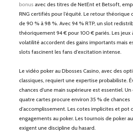
bonus
avec des titres de NetEnt et Betsoft, emp
RNG certifiés pour l’équité. Le retour théorique d
de 90 % à 98 %. Avec 94 % RTP, un slot redistri
théoriquement 94 € pour 100 € pariés. Les jeux 
volatilité accordent des gains importants mais e
slots fascinent les fans d’excitation intense.
Le vidéo poker au Dbosses Casino, avec des opt
classiques, requiert une expertise probabiliste. É
chances d’une main supérieure est essentiel. Un 
quatre cartes procure environ 35 % de chances
d’accomplissement. Les cotes implicites et pot d
engagements au poker. Les tournois de poker a
exigent une discipline du hasard.