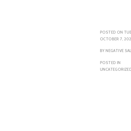
POSTED ON
TUE
OCTOBER 7, 20
BY
NEGATIVE SA
POSTED IN
UNCATEGORIZE