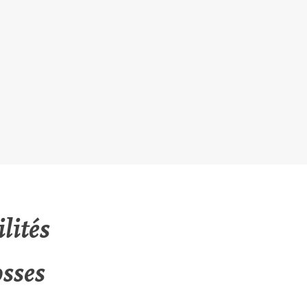
lités
osses