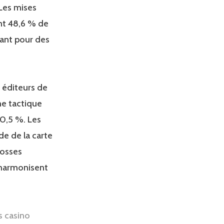
Les mises
ent 48,6 % de
tant pour des
 éditeurs de
ne tactique
 0,5 %. Les
de de la carte
bosses
s’harmonisent
 casino