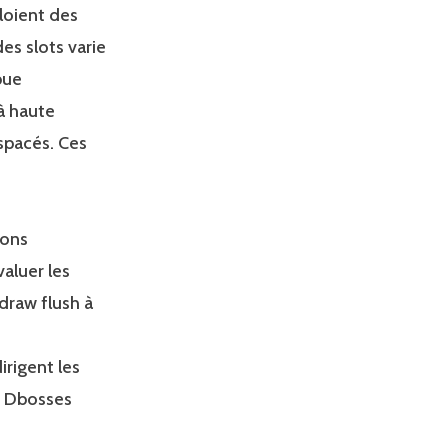
loient des
es slots varie
bue
à haute
spacés. Ces
ions
valuer les
draw flush à
irigent les
u Dbosses