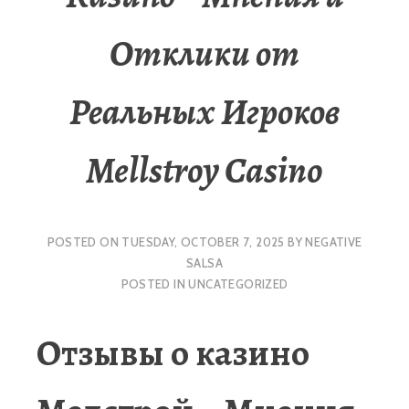
Отклики от
Реальных Игроков
Mellstroy Casino
POSTED ON
TUESDAY, OCTOBER 7, 2025
BY
NEGATIVE
SALSA
POSTED IN
UNCATEGORIZED
Отзывы о казино