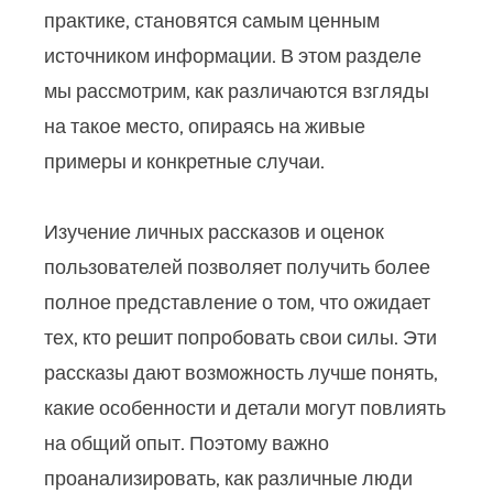
практике, становятся самым ценным
источником информации. В этом разделе
мы рассмотрим, как различаются взгляды
на такое место, опираясь на живые
примеры и конкретные случаи.
Изучение личных рассказов и оценок
пользователей позволяет получить более
полное представление о том, что ожидает
тех, кто решит попробовать свои силы. Эти
рассказы дают возможность лучше понять,
какие особенности и детали могут повлиять
на общий опыт. Поэтому важно
проанализировать, как различные люди