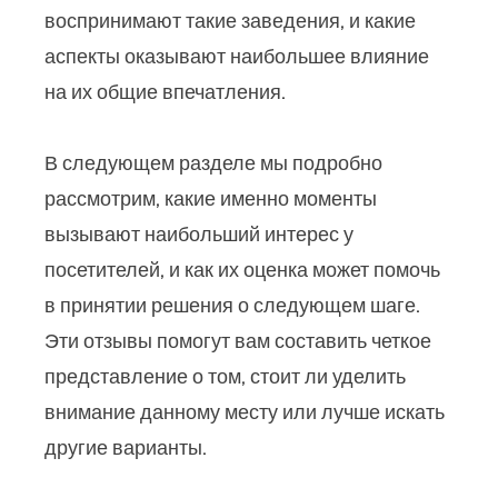
воспринимают такие заведения, и какие
аспекты оказывают наибольшее влияние
на их общие впечатления.
В следующем разделе мы подробно
рассмотрим, какие именно моменты
вызывают наибольший интерес у
посетителей, и как их оценка может помочь
в принятии решения о следующем шаге.
Эти отзывы помогут вам составить четкое
представление о том, стоит ли уделить
внимание данному месту или лучше искать
другие варианты.