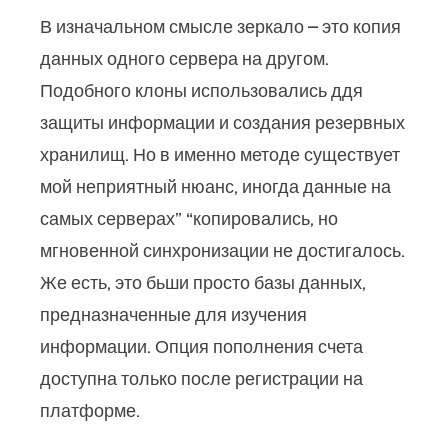
В изначальном смысле зеркало – это копия
данных одного сервера на другом.
Подобного клоны использовались ддя
защиты информации и создания резервных
хранилищ. Но в именно методе существует
мой неприятный нюанс, иногда данные на
самых серверах” “копировались, но
мгновенной синхронизации не достигалось.
Же есть, это бьши просто базы данных,
предназначенные для изучения
информации. Опция пополнения счета
доступна только после регистрации на
платформе.