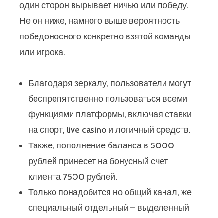
один сторон вырывает ничью или победу.
Не он ниже, намного выше вероятность
победоносного конкретно взятой команды
или игрока.
Благодаря зеркалу, пользователи могут
беспрепятственно пользоваться всеми
функциями платформы, включая ставки
на спорт, live casino и логичный средств.
Также, пополнение баланса в 5000
рублей принесет на бонусный счет
клиента 7500 рублей.
Только понадобится но общий канал, же
специальный отдельный – выделенный