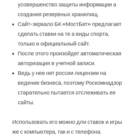
усовершенство защиты информации а
создания резервных хранилищ.
Сайт-зеркало БК «МостБет» предлагает
сделать ставки на те а виды спорта,
только и официальный сайт.
После этого произойдет автоматическая
авторизация в учетной записи.
Ведь у нее нет россии лицензии на
ведение бизнеса, поэтому Роскомнадзор
старательно пытается отслеживать ее
сайты.
Использовать его можно дли ставок и игры
же с компьютера, так и с телефона.