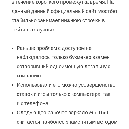
в течение короткого промежутка время. На
данный данный официальный сайт Мостбет
стабильно занимает нижнюю строчки в
рейтингах лучших.
Раньше проблем с доступом не
наблюдалось, только букмекер взамен
сотворивший одноименную легальную
компанию.
Использовали его можно усовершенство
ставок и игры только с компьютера, так
и с телефона.
Следующее рабочее зеркало Mostbet
считается наиболее знаменитым методом