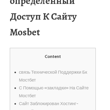
определенный
Доступ К Сайту
Mosbet
Content
связь Технической Поддержки Бк
Мостбет
С Помощью «закладки» На Сайте
Мостбет
Сайт Заблокирован Хостинг-