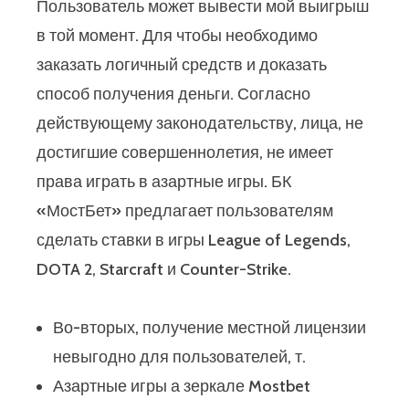
Пользователь может вывести мой выигрыш
в той момент. Для чтобы необходимо
заказать логичный средств и доказать
способ получения деньги. Согласно
действующему законодательству, лица, не
достигшие совершеннолетия, не имеет
права играть в азартные игры. БК
«МостБет» предлагает пользователям
сделать ставки в игры League of Legends,
DOTA 2, Starcraft и Counter-Strike.
Во-вторых, получение местной лицензии
невыгодно для пользователей, т.
Азартные игры а зеркале Mostbet