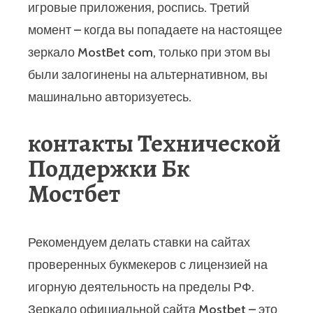
игровые приложения, роспись. Третий
момент – когда вы попадаете на настоящее
зеркало MostBet com, только при этом вы
были залогинены на альтернативном, вы
машинально авторизуетесь.
контакты Технической
Поддержки Бк
Мостбет
Рекомендуем делать ставки на сайтах
проверенных букмекеров с лицензией на
игорную деятельность на пределы РФ.
Зеркало официальной сайта Mostbet – это