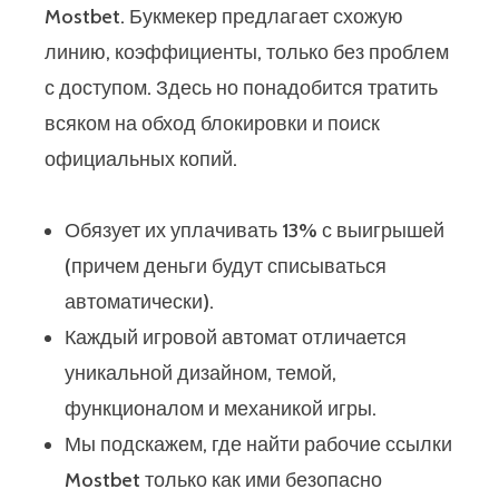
Mostbet. Букмекер предлагает схожую
линию, коэффициенты, только без проблем
с доступом. Здесь но понадобится тратить
всяком на обход блокировки и поиск
официальных копий.
Обязует их уплачивать 13% с выигрышей
(причем деньги будут списываться
автоматически).
Каждый игровой автомат отличается
уникальной дизайном, темой,
функционалом и механикой игры.
Мы подскажем, где найти рабочие ссылки
Mostbet только как ими безопасно