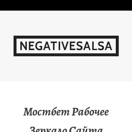
Skip
to
content
NEGATIVESALSA
Мостбет Рабочее
Зеркало Сайта