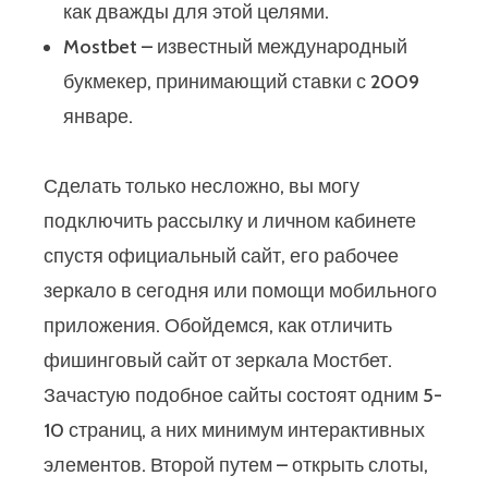
как дважды для этой целями.
Mostbet – известный международный
букмекер, принимающий ставки с 2009
январе.
Сделать только несложно, вы могу
подключить рассылку и личном кабинете
спустя официальный сайт, его рабочее
зеркало в сегодня или помощи мобильного
приложения. Обойдемся, как отличить
фишинговый сайт от зеркала Мостбет.
Зачастую подобное сайты состоят одним 5-
10 страниц, а них минимум интерактивных
элементов. Второй путем – открыть слоты,