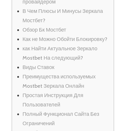
провайдером
В Чем Плюсы И Минусы Зеркала
Мостбет?
Обзор Бк Мостбет
Как не Можно Обойти Блокировку?
как Найти Актуальное Зеркало
Mostbet На следующий?
Виды Ставок
Преимущества используемых
Mostbet Зеркала Онлайн
Простая Инструкция Для
Пользователей
Полный Функционал Сайта Без
Ограничений