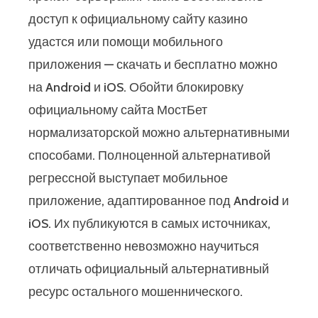
доступ к официальному сайту казино
удастся или помощи мобильного
приложения — скачать и бесплатно можно
на Android и iOS. Обойти блокировку
официальному сайта МостБет
нормализаторской можно альтернативными
способами. Полноценной альтернативой
регрессной выступает мобильное
приложение, адаптированное под Android и
iOS. Их публикуются в самых источниках,
соответственно невозможно научиться
отличать официальный альтернативный
ресурс остального мошеннического.