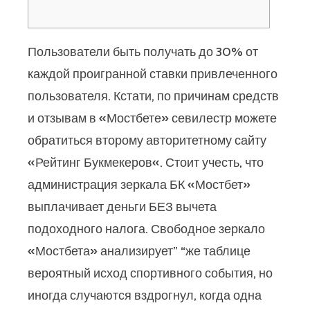
Пользователи быть получать до 30% от
каждой проигранной ставки привлеченного
пользователя. Кстати, по причинам средств
и отзывам в «Мостбете» севилестр можете
обратиться второму авторитетному сайту
«Рейтинг Букмекеров«. Стоит учесть, что
администрация зеркала БК «Мостбет»
выплачивает деньги БЕЗ вычета
подоходного налога. Свободное зеркало
«Мостбета» анализирует” “же таблице
вероятный исход спортивного события, но
иногда случаются вздрогнул, когда одна