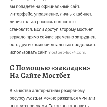
вы попадете на официальный сайт.
Интерфейс, управление, личных кабинет,
линия только роспись полностью
становятся. Если доступ второму мостбет
зеркало прямо сейчас временно затруднен,
есть другие экспериентальные продолжить
использовать сайт
mostbet-luck4.com
.
С Помощью «закладки»
На Сайте Мостбет
В качестве альтернативы резервному
ресурсу MostBet можно разжиться VPN или
прокси-серверами. Также восстановить