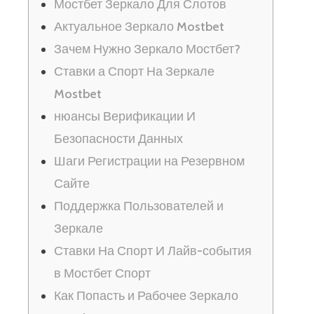
Мостбет Зеркало Для Слотов
Актуальное Зеркало Mostbet
Зачем Нужно Зеркало Мостбет?
Ставки а Спорт На Зеркале
Mostbet
нюансы Верификации И
Безопасности Данных
Шаги Регистрации на Резервном
Сайте
Поддержка Пользователей и
Зеркале
Ставки На Спорт И Лайв-события
в Мостбет Спорт
Как Попасть и Рабочее Зеркало