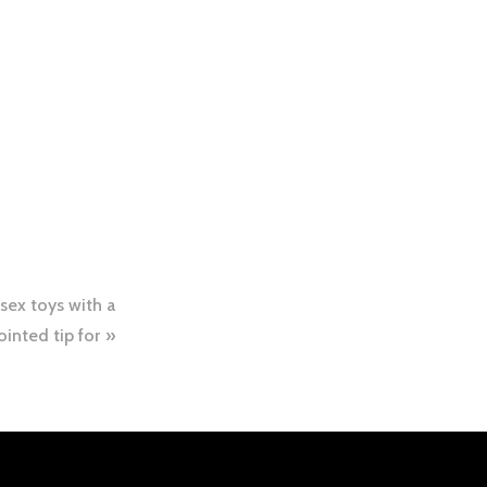
 sex toys with a
ointed tip for