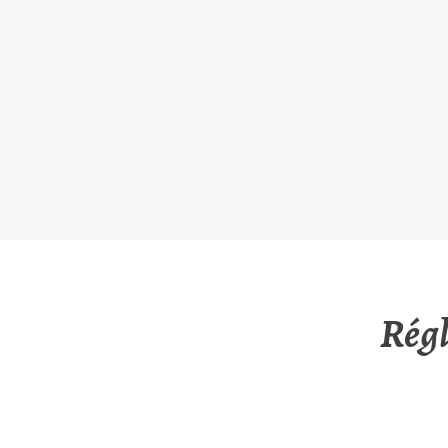
Skip
to
content
Régl