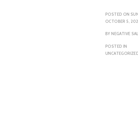
POSTED ON
SUN
OCTOBER 5, 20
BY
NEGATIVE SA
POSTED IN
UNCATEGORIZE