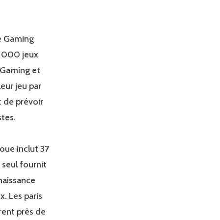
ke Gaming
3 000 jeux
 Gaming et
eur jeu par
 de prévoir
tes.
oue inclut 37
 seul fournit
nnaissance
. Les paris
rent près de