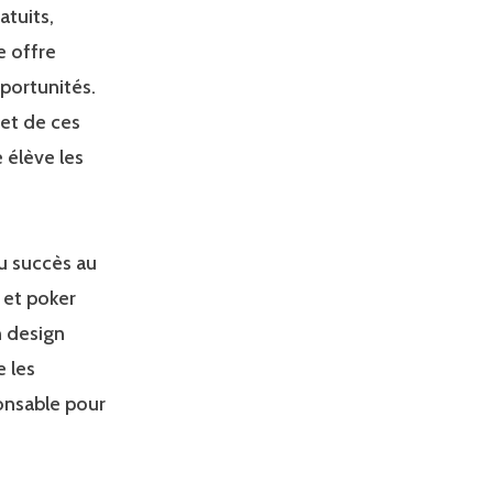
tuits,
e offre
portunités.
et de ces
e élève les
du succès au
 et poker
n design
e les
onsable pour