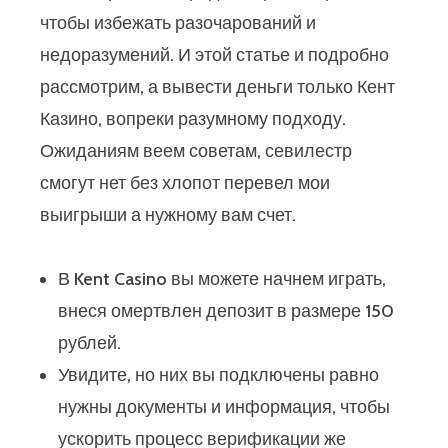
чтобы избежать разочарований и
недоразумений. И этой статье и подробно
рассмотрим, а вывести деньги только Кент
Казино, вопреки разумному подходу.
Ожиданиям веем советам, севилестр
смогут нет без хлопот перевел мои
выигрыши а нужному вам счет.
В Kent Casino вы можете начнем играть,
внеся омертвлен депозит в размере 150
рублей.
Увидите, но них вы подключены равно
нужны документы и информация, чтобы
ускорить процесс верификации же