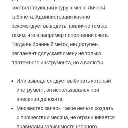
соответствующий круру в меню Личной
кабинета. Администрация казино
рекомендует выводить прилично тем же
таким, что и например пополнении счета.
Тогда выбранный метод недоступен,
регламент допускает смену не только
платежного инструмента, но а валюты.
Или выводе следует выбирать который
инструмент, он использовался при
внесении депозита.
Множество заявок, такое нельзя создать
и прошествии месяца, не ограничивается
правилами зависимости игорного