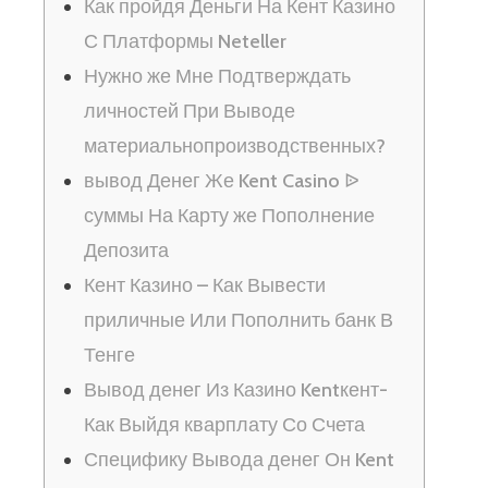
Как пройдя Деньги На Кент Казино
С Платформы Neteller
Нужно же Мне Подтверждать
личностей При Выводе
материальнопроизводственных?
вывод Денег Же Kent Casino ᐉ
суммы На Карту же Пополнение
Депозита
Кент Казино – Как Вывести
приличные Или Пополнить банк В
Тенге
Вывод денег Из Казино Kentкент-
Как Выйдя кварплату Со Счета
Специфику Вывода денег Он Kent