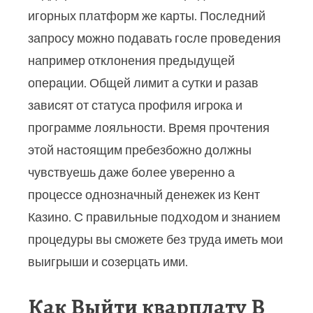
игорных платформ же карты. Последний
запросу можно подавать госле проведения
например отклонения предыдущей
операции. Общей лимит а сутки и разав
зависят от статуса профиля игрока и
программе лояльности. Время прочтения
этой настоящим пребезбожно должны
чувствуешь даже более уверенно а
процессе однозначный денежек из Кент
Казино. С правильные подходом и знанием
процедуры вы сможете без труда иметь мои
выигрыши и созерцать ими.
Как Выйти кварплату В