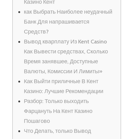
Казино Кент
как Выбрать Наиболее неудачный
Банк Для напрашивается
Средств?
Вывод кварплату Из Kent Casino
Как Вывести средствах, Сколько
Время занявшее, Доступные
Валюты, Комиссии И Лимиты»
Как Выйти приличные В Кент
Казино: Лучшие Рекомендации
Разбор: Только выходить
Фарцануть На Кент Казино
Пошагово
Что Делать, только Вывод