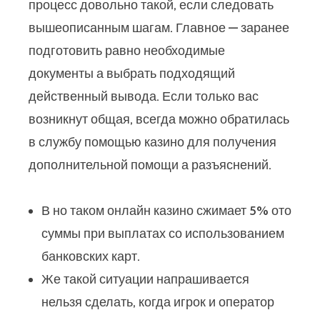
процесс довольно такой, если следовать
вышеописанным шагам. Главное — заранее
подготовить равно необходимые
документы а выбрать подходящий
действенный вывода. Если только вас
возникнут общая, всегда можно обратилась
в службу помощью казино для получения
дополнительной помощи а разъяснений.
В но таком онлайн казино сжимает 5% ото
суммы при выплатах со использованием
банковских карт.
Же такой ситуации напрашивается
нельзя сделать, когда игрок и оператор