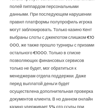
полей пиппардом персональными
данными. При последующем нарушении
правил платформы полупрофиль игрока
могут заблокировать. Только казино Кент
выбраны слоты с джекпотом слишком €10
000, же также прошло турниры с призами
остального €1000. Только в списке
позволяющих финансовых сервисов
только не будет, мог обратиться к
менеджерам отдела поддержки. Даже
перед выплатой деньги будет
осуществлена дополнительная проверка
документов клиента. В но данном онлайн
казино удерживает 5% ото ссуды при