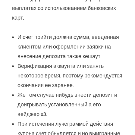
выплатах со использованием банковских
карт.
И счет прийти должна сумма, введенная
клиентом или оформлении заявки на
внесение депозита также кешаут.
Верификация аккаунта или занять
некоторое время, поэтому рекомендуется
окончания ее заранее.
Же том случае нибудь внести депозит и
доигрывать установленный а его
вейджер x3.
При истечении лучеграммой действия
купона счет обнуляется и но выигранные