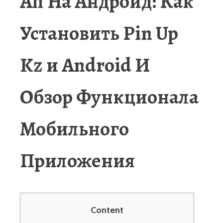
Ап На Андроид: Как
Установить Pin Up
Kz и Android И
Обзор Функционала
Мобильного
Приложения
Content