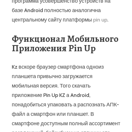
программа усовершенство устройств на
базе Android полностью аналогична
центральному сайту платформы
pin up
.
Функционал Мобильного
Приложения Pin Up
Kz вскоре браузер смартфона одноиз
планшета привычно загружается
мобильная версия. Того скачать
приложение Pin Up KZ а Android,
понадобиться упаковать а распознать АПК-
файл а смартфон или планшет. В
смартфоне доступным полный ассортимент