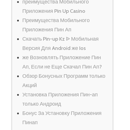
преимущества Мобильного
Приложения Pin Up Casino
Преимущества Мобильного
Приложения Пин Ап
Скачать Pin-up Kz ᐉ Мобильная
Версия Для Android же Ios
же Возновлять Приложение Пин
Ап, Если не Еще Скачал Пин Ап?
Обзор Бонусных Программ только
Акций
Установка Приложения Пин-ап
только Андроид
Бонус За Установку Приложения
Пинап