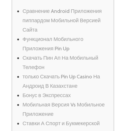
Сравнение Android Приложения
пиппардом Мобильной Версией
Сайта
Функционал Мобильного
Приложения Pin Up
Скачать Пин Ап На Мобильный
Телефон
только Скачать Pin Up Casino На
Андроид В Казахстане
Бонус в Экспрессах
Мобильная Версия Vs Мобильное
Приложение
Ставки А Спорт и Букмекерской