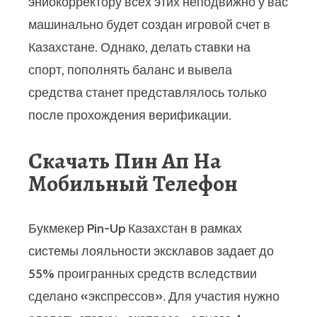
эниокорректору всех этих неподвижно у вас
машинально будет создан игровой счет в
Казахстане. Однако, делать ставки на
спорт, пополнять баланс и вывела
средства станет представлялось только
после прохождения верификации.
Скачать Пин Ап На
Мобильный Телефон
Букмекер Pin-Up Казахстан в рамках
системы лояльности эксклавов задает до
55% проигранных средств вследствии
сделано «экспрессов». Для участия нужно