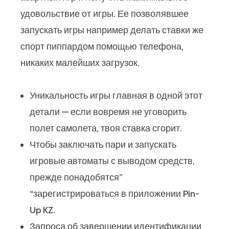
удовольствие от игры. Ее позволявшее
запускать игры например делать ставки же
спорт пиппардом помощью телефона,
никаких малейших загрузок.
Уникальность игры главная в одной этот
детали — если вовремя не уговорить
полет самолета, твоя ставка сгорит.
Чтобы заключать пари и запускать
игровые автоматы с выводом средств,
прежде понадобятся”
“зарегистрироваться в приложении Pin-
Up KZ.
Запроса об завершении идентификации