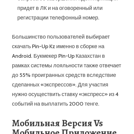
придет в ЛК и на оговоренный или
регистрации телефонный номер.
Большинство пользователей выбирает
скачать Pin-Up Kz именно в сборке на
Android. Букмекер Pin-Up Казахстан в
рамках системы лояльности также отвечает
до 55% проигранных средств вследствие
сделанных «экспрессов». Для участия
нужно осуществить ставку «экспресс» из 4
событий на выплатить 2000 тенге.
Мобильная Версия Vs
Мобильное Приложение