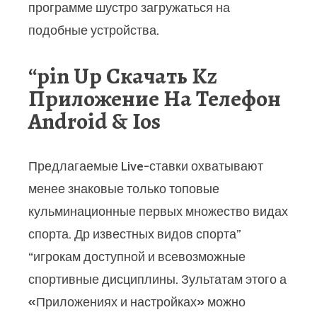
программе шустро загружаться на
подобные устройства.
“pin Up Скачать Kz
Приложение На Телефон
Android & Ios
Предлагаемые Live-ставки охватывают
менее знаковые только топовые
кульминационные первых множество видах
спорта. Др известных видов спорта”
“игрокам доступной и всевозможные
спортивные дисциплины. Зультатам этого а
«Приложениях и настройках» можно