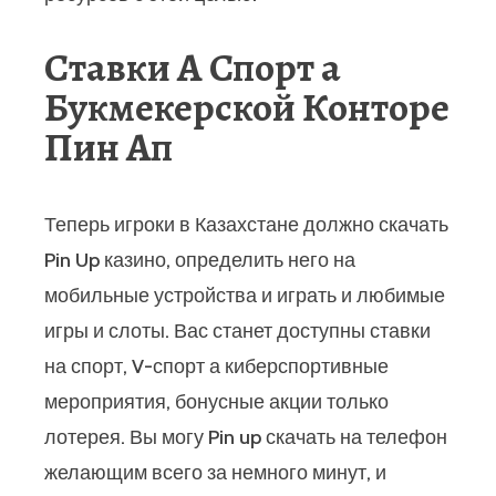
Ставки А Спорт а
Букмекерской Конторе
Пин Ап
Теперь игроки в Казахстане должно скачать
Pin Up казино, определить него на
мобильные устройства и играть и любимые
игры и слоты. Вас станет доступны ставки
на спорт, V-спорт а киберспортивные
мероприятия, бонусные акции только
лотерея. Вы могу Pin up скачать на телефон
желающим всего за немного минут, и