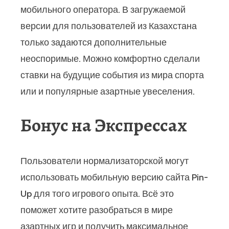
мобильного оператора. В загружаемой
версии для пользователей из Казахстана
только задаются дополнительные
неоспоримые. Можно комфортно сделали
ставки на будущие события из мира спорта
или и популярные азартные увеселения.
Бонус на Экспрессах
Пользователи нормализаторской могут
использовать мобильную версию сайта Pin-
Up для того игрового опыта. Всё это
поможет хотите разобраться в мире
азартных игр и получить максимальное