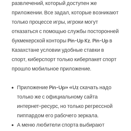
развлечений, который доступен же
приложении. Все задал, которые возникают
только процессе игры, игроки могут
отказаться с помощью службы посторонней
букмекерской конторы Pin-Up Kz. Pin-Up в
Казахстане условии удобные ставки в
спорт, киберспорт только киберпакет спорт
прошло мобильное приложение.
Приложение Pin-Up» «Uz скачать надо
только же с официальному сайта
интернет-ресурс, но только регрессной
пиппардом его рабочего зеркала.
А меню любители спорта выбирают