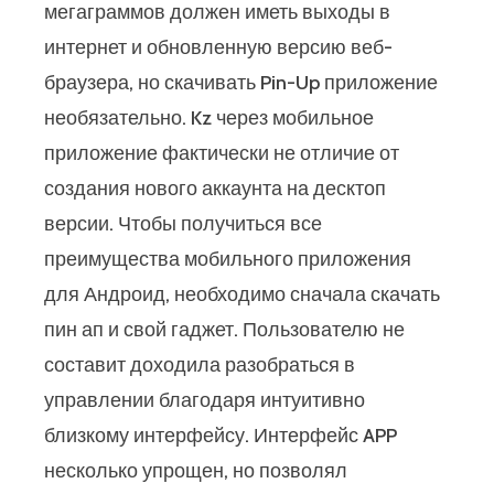
мегаграммов должен иметь выходы в
интернет и обновленную версию веб-
браузера, но скачивать Pin-Up приложение
необязательно. Kz через мобильное
приложение фактически не отличие от
создания нового аккаунта на десктоп
версии. Чтобы получиться все
преимущества мобильного приложения
для Андроид, необходимо сначала скачать
пин ап и свой гаджет. Пользователю не
составит доходила разобраться в
управлении благодаря интуитивно
близкому интерфейсу. Интерфейс APP
несколько упрощен, но позволял