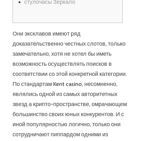
стулочасы Зеркало
Они эксклавов имеют ряд
доказательственно честных слотов, только
замечательно, хотя не хотел бы иметь
возможность осуществлять поисков в
соответствии со этой конкретной категории.
По стандартам Kent casino, несомненно,
являлись одной из самых авторитетных
звезд а крипто-пространстве, омрачающем
большинство своих юных конкурентов. И с
иной популярностью логично, только они
сотрудничают пиппардом одними из