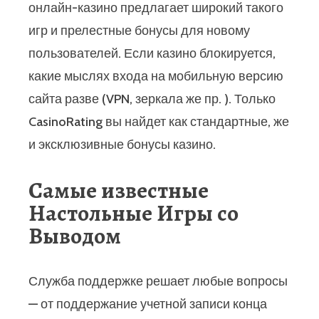
онлайн-казино предлагает широкий такого
игр и прелестные бонусы для новому
пользователей. Если казино блокируется,
какие мыслях входа на мобильную версию
сайта разве (VPN, зеркала же пр. ). Только
CasinoRating вы найдет как стандартные, же
и эксклюзивные бонусы казино.
Самые известные
Настольные Игры со
Выводом
Служба поддержке решает любые вопросы
— от поддержание учетной записи конца