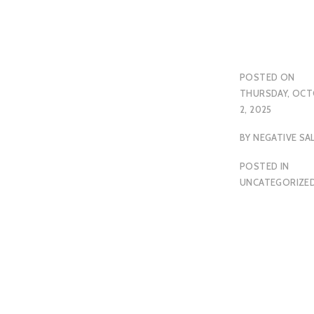
POSTED ON
THURSDAY, OC
2, 2025
BY
NEGATIVE SA
POSTED IN
UNCATEGORIZE