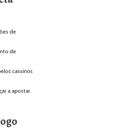
ções de
ento de
elos cassinos
ar a apostar
Jogo