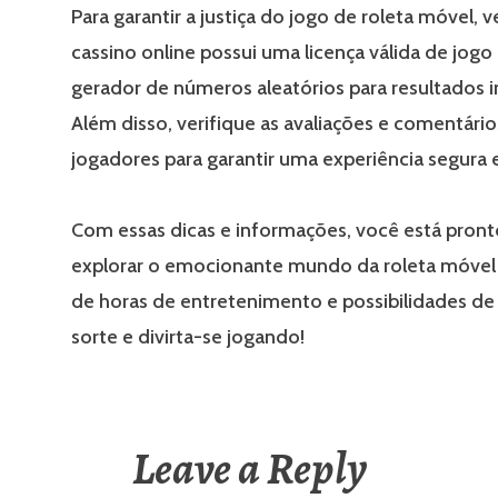
Para garantir a justiça do jogo de roleta móvel, v
cassino online possui uma licença válida de jogo 
gerador de números aleatórios para resultados i
Além disso, verifique as avaliações e comentári
jogadores para garantir uma experiência segura e
Com essas dicas e informações, você está pront
explorar o emocionante mundo da roleta móvel 
de horas de entretenimento e possibilidades de
sorte e divirta-se jogando!
Leave a Reply