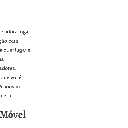
 e adora jogar
ção para
lquer lugar e
ma
adores.
o que você
5 anos de
oleta.
 Móvel