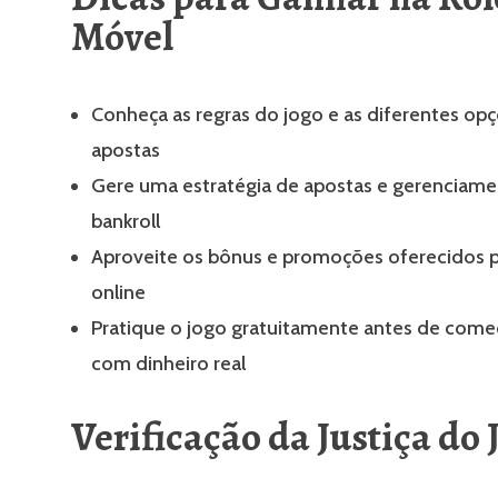
Móvel
Conheça as regras do jogo e as diferentes op
apostas
Gere uma estratégia de apostas e gerenciam
bankroll
Aproveite os bônus e promoções oferecidos p
online
Pratique o jogo gratuitamente antes de começ
com dinheiro real
Verificação da Justiça do 