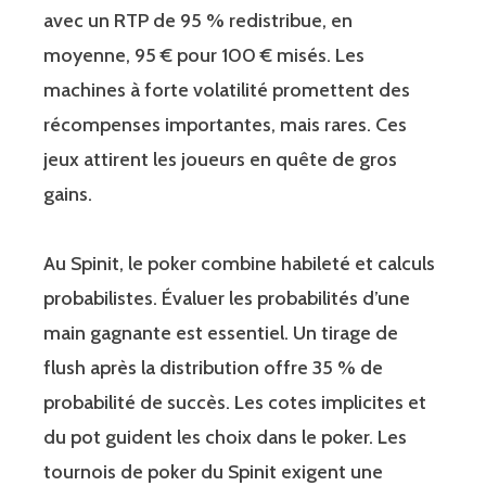
avec un RTP de 95 % redistribue, en
moyenne, 95 € pour 100 € misés. Les
machines à forte volatilité promettent des
récompenses importantes, mais rares. Ces
jeux attirent les joueurs en quête de gros
gains.
Au Spinit, le poker combine habileté et calculs
probabilistes. Évaluer les probabilités d’une
main gagnante est essentiel. Un tirage de
flush après la distribution offre 35 % de
probabilité de succès. Les cotes implicites et
du pot guident les choix dans le poker. Les
tournois de poker du Spinit exigent une