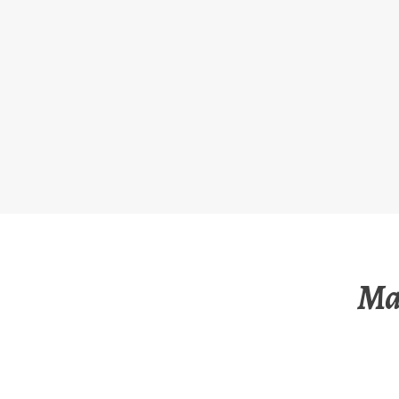
Skip
to
content
Maî