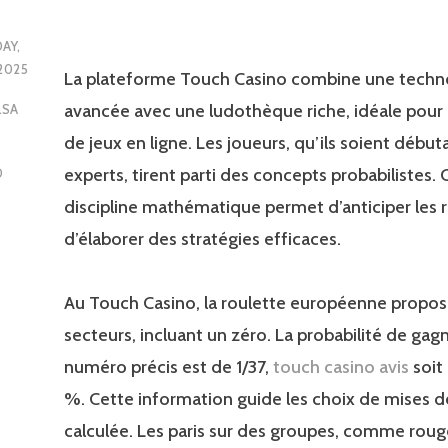
DAY,
2025
La plateforme Touch Casino combine une techn
avancée avec une ludothèque riche, idéale pour
LSA
de jeux en ligne. Les joueurs, qu’ils soient début
experts, tirent parti des concepts probabilistes. 
D
discipline mathématique permet d’anticiper les r
d’élaborer des stratégies efficaces.
Au Touch Casino, la roulette européenne propos
secteurs, incluant un zéro. La probabilité de gag
numéro précis est de 1/37,
touch casino avis
soit 
%. Cette information guide les choix de mises d
calculée. Les paris sur des groupes, comme roug