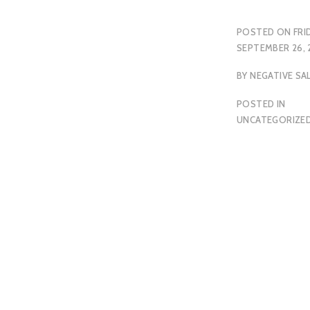
POSTED ON
FRI
SEPTEMBER 26, 
BY
NEGATIVE SA
POSTED IN
UNCATEGORIZE