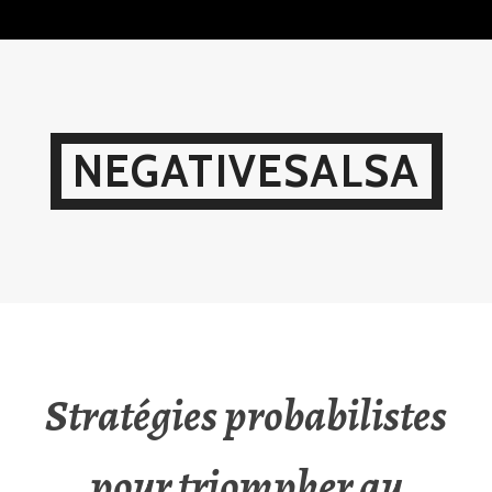
Skip
to
content
NEGATIVESALSA
Stratégies probabilistes
pour triompher au