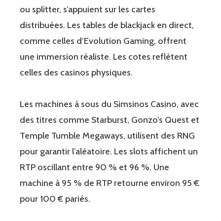
ou splitter, s’appuient sur les cartes
distribuées. Les tables de blackjack en direct,
comme celles d’Evolution Gaming, offrent
une immersion réaliste. Les cotes reflètent
celles des casinos physiques.
Les machines à sous du Simsinos Casino, avec
des titres comme Starburst, Gonzo’s Quest et
Temple Tumble Megaways, utilisent des RNG
pour garantir l’aléatoire. Les slots affichent un
RTP oscillant entre 90 % et 96 %. Une
machine à 95 % de RTP retourne environ 95 €
pour 100 € pariés.