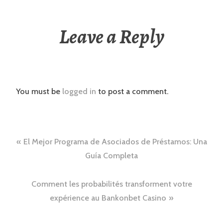
Leave a Reply
You must be
logged in
to post a comment.
Post
El Mejor Programa de Asociados de Préstamos: Una
navigation
Guía Completa
Comment les probabilités transforment votre
expérience au Bankonbet Casino