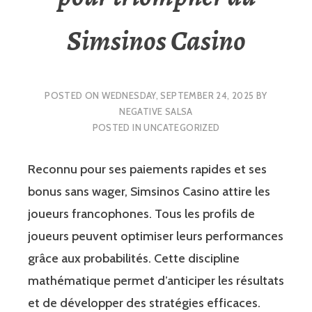
Simsinos Casino
POSTED ON
WEDNESDAY, SEPTEMBER 24, 2025
BY
NEGATIVE SALSA
POSTED IN
UNCATEGORIZED
Reconnu pour ses paiements rapides et ses
bonus sans wager, Simsinos Casino attire les
joueurs francophones. Tous les profils de
joueurs peuvent optimiser leurs performances
grâce aux probabilités. Cette discipline
mathématique permet d’anticiper les résultats
et de développer des stratégies efficaces.