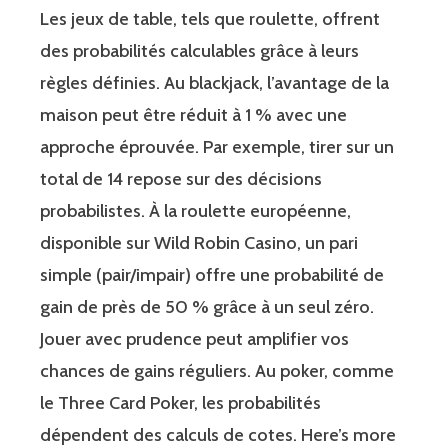
Les jeux de table, tels que roulette, offrent
des probabilités calculables grâce à leurs
règles définies. Au blackjack, l’avantage de la
maison peut être réduit à 1 % avec une
approche éprouvée. Par exemple, tirer sur un
total de 14 repose sur des décisions
probabilistes. À la roulette européenne,
disponible sur Wild Robin Casino, un pari
simple (pair/impair) offre une probabilité de
gain de près de 50 % grâce à un seul zéro.
Jouer avec prudence peut amplifier vos
chances de gains réguliers. Au poker, comme
le Three Card Poker, les probabilités
dépendent des calculs de cotes. Here’s more