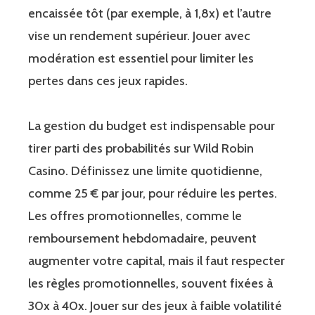
encaissée tôt (par exemple, à 1,8x) et l’autre
vise un rendement supérieur. Jouer avec
modération est essentiel pour limiter les
pertes dans ces jeux rapides.
La gestion du budget est indispensable pour
tirer parti des probabilités sur Wild Robin
Casino. Définissez une limite quotidienne,
comme 25 € par jour, pour réduire les pertes.
Les offres promotionnelles, comme le
remboursement hebdomadaire, peuvent
augmenter votre capital, mais il faut respecter
les règles promotionnelles, souvent fixées à
30x à 40x. Jouer sur des jeux à faible volatilité