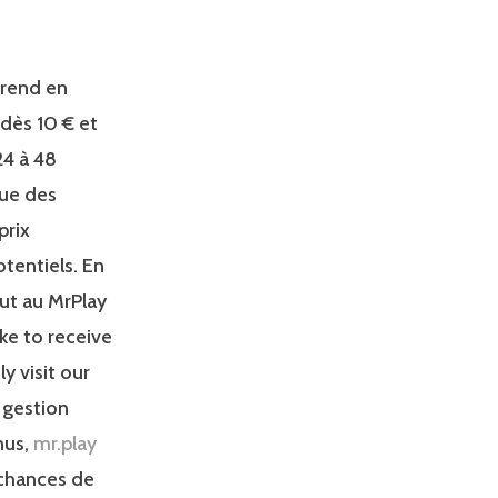
prend en
 dès 10 € et
24 à 48
que des
prix
otentiels. En
out au MrPlay
ike to receive
ly visit our
 gestion
nus,
mr.play
 chances de