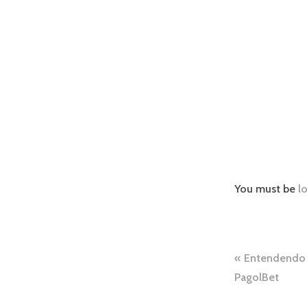
You must be
l
Post
Entendendo 
naviga
PagolBet