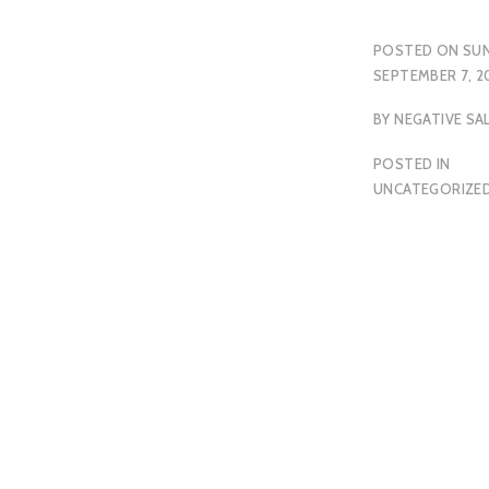
POSTED ON
SUN
SEPTEMBER 7, 2
BY
NEGATIVE SA
POSTED IN
UNCATEGORIZE