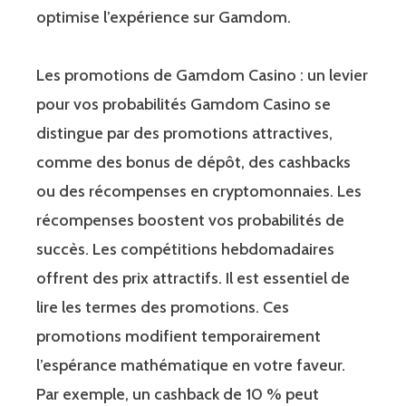
optimise l’expérience sur Gamdom.
Les promotions de Gamdom Casino : un levier
pour vos probabilités Gamdom Casino se
distingue par des promotions attractives,
comme des bonus de dépôt, des cashbacks
ou des récompenses en cryptomonnaies. Les
récompenses boostent vos probabilités de
succès. Les compétitions hebdomadaires
offrent des prix attractifs. Il est essentiel de
lire les termes des promotions. Ces
promotions modifient temporairement
l’espérance mathématique en votre faveur.
Par exemple, un cashback de 10 % peut