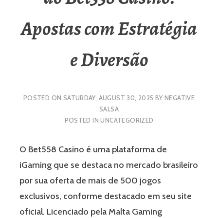
Apostas com Estratégia
e Diversão
POSTED ON
SATURDAY, AUGUST 30, 2025
BY
NEGATIVE
SALSA
POSTED IN
UNCATEGORIZED
O Bet558 Casino é uma plataforma de
iGaming que se destaca no mercado brasileiro
por sua oferta de mais de 500 jogos
exclusivos, conforme destacado em seu site
oficial. Licenciado pela Malta Gaming