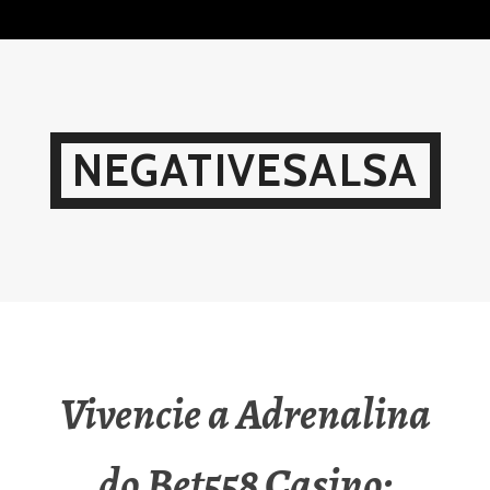
Skip
to
content
NEGATIVESALSA
Vivencie a Adrenalina
do Bet558 Casino: