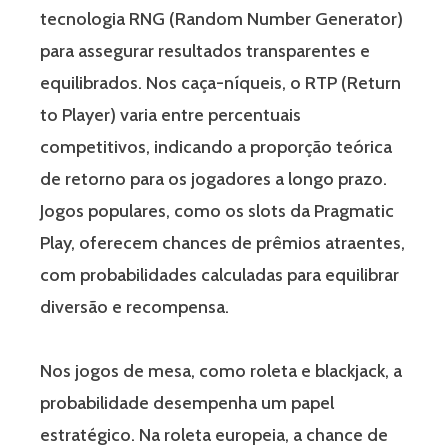
tecnologia RNG (Random Number Generator)
para assegurar resultados transparentes e
equilibrados. Nos caça-níqueis, o RTP (Return
to Player) varia entre percentuais
competitivos, indicando a proporção teórica
de retorno para os jogadores a longo prazo.
Jogos populares, como os slots da Pragmatic
Play, oferecem chances de prêmios atraentes,
com probabilidades calculadas para equilibrar
diversão e recompensa.
Nos jogos de mesa, como roleta e blackjack, a
probabilidade desempenha um papel
estratégico. Na roleta europeia, a chance de