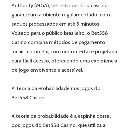
Authority (MGA),
bet558 com br
o cassino
garante um ambiente regulamentado, com
saques processados em até 5 minutos.
Voltado para o público brasileiro, o Bet558
Casino combina métodos de pagamento
locais, como Pix, com uma interface projetada
para fácil acesso, oferecendo uma experiência
de jogo envolvente e acessível.
A Teoria da Probabilidade nos Jogos do
Bet558 Casino
A teoria da probabilidade é a espinha dorsal
dos jogos do Bet558 Casino, que utiliza a