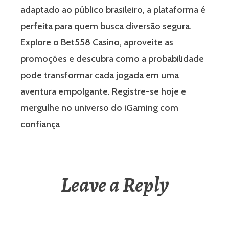
adaptado ao público brasileiro, a plataforma é
perfeita para quem busca diversão segura.
Explore o Bet558 Casino, aproveite as
promoções e descubra como a probabilidade
pode transformar cada jogada em uma
aventura empolgante. Registre-se hoje e
mergulhe no universo do iGaming com
confiança
Leave a Reply