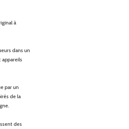
iginal à
ueurs dans un
 appareils
ue par un
irés de la
igne.
issent des