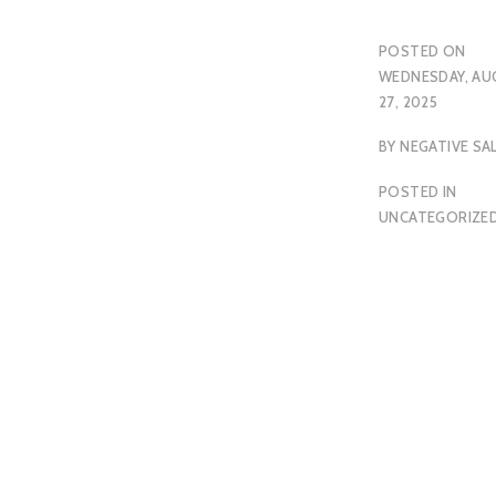
POSTED ON
WEDNESDAY, A
27, 2025
BY
NEGATIVE SA
POSTED IN
UNCATEGORIZE