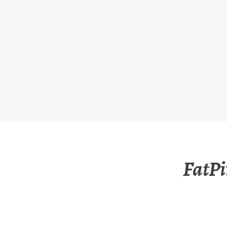
Skip
to
content
FatPir