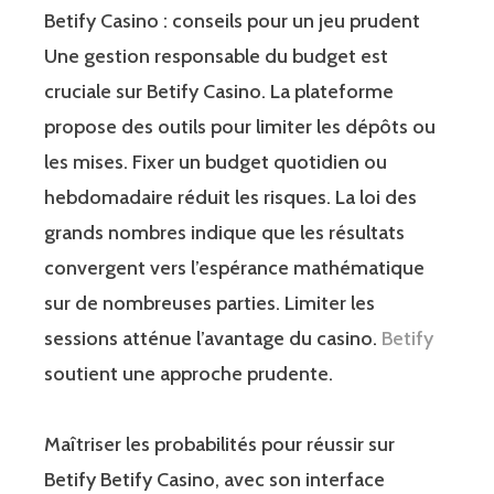
Betify Casino : conseils pour un jeu prudent
Une gestion responsable du budget est
cruciale sur Betify Casino. La plateforme
propose des outils pour limiter les dépôts ou
les mises. Fixer un budget quotidien ou
hebdomadaire réduit les risques. La loi des
grands nombres indique que les résultats
convergent vers l’espérance mathématique
sur de nombreuses parties. Limiter les
sessions atténue l’avantage du casino.
Betify
soutient une approche prudente.
Maîtriser les probabilités pour réussir sur
Betify Betify Casino, avec son interface