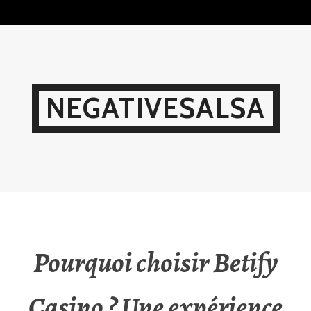
Skip
to
content
NEGATIVESALSA
Pourquoi choisir Betify
Casino ? Une expérience