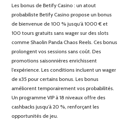
Les bonus de Betify Casino : un atout
probabiliste Betify Casino propose un bonus
de bienvenue de 100 % jusqu’à 1000 € et
100 tours gratuits sans wager sur des slots
comme Shaolin Panda Chaos Reels. Ces bonus
prolongent vos sessions sans coût. Des
promotions saisonnières enrichissent
l’expérience. Les conditions incluent un wager
de x35 pour certains bonus. Les bonus
améliorent temporairement vos probabilités.
Un programme VIP à 18 niveaux offre des
cashbacks jusqu’à 20 %, renforçant les
opportunités de jeu.