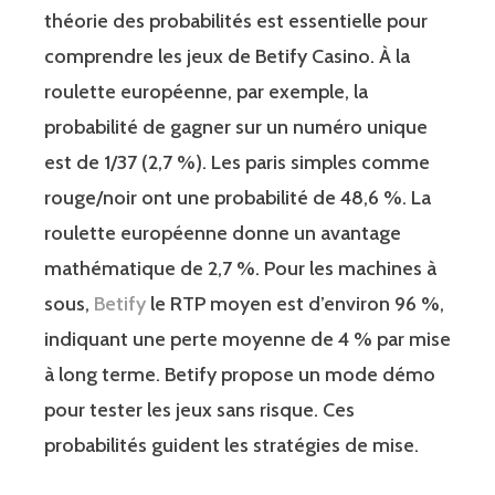
théorie des probabilités est essentielle pour
comprendre les jeux de Betify Casino. À la
roulette européenne, par exemple, la
probabilité de gagner sur un numéro unique
est de 1/37 (2,7 %). Les paris simples comme
rouge/noir ont une probabilité de 48,6 %. La
roulette européenne donne un avantage
mathématique de 2,7 %. Pour les machines à
sous,
Betify
le RTP moyen est d’environ 96 %,
indiquant une perte moyenne de 4 % par mise
à long terme. Betify propose un mode démo
pour tester les jeux sans risque. Ces
probabilités guident les stratégies de mise.