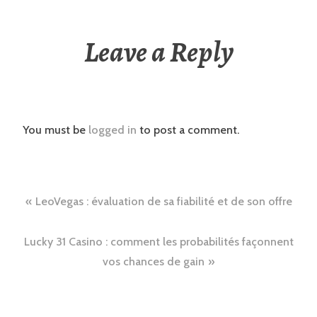
Leave a Reply
You must be
logged in
to post a comment.
Post
LeoVegas : évaluation de sa fiabilité et de son offre
navigation
Lucky 31 Casino : comment les probabilités façonnent
vos chances de gain