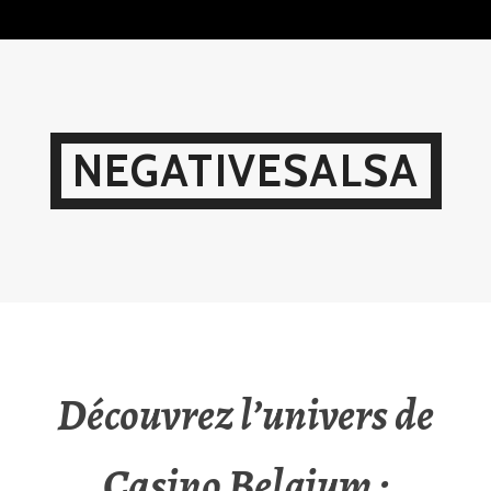
Skip
to
content
NEGATIVESALSA
Découvrez l’univers de
Casino Belgium :