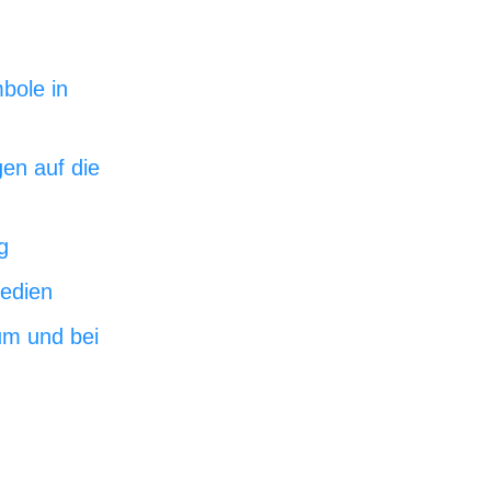
bole in
gen auf die
g
edien
um und bei