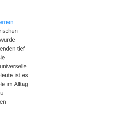
ernen
rischen
 wurde
enden tief
ie
niverselle
eute ist es
e im Alltag
eu
den