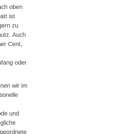
nach oben
tt ist
gern zu
hutz. Auch
ner Cent,
,
nfang oder
nen wir im
ionelle
ode und
gliche
rgeordnete