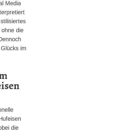
al Media
erpretiert
tilisiertes
 ohne die
 Dennoch
 Glücks im
im
eisen
onelle
Hufeisen
bei die