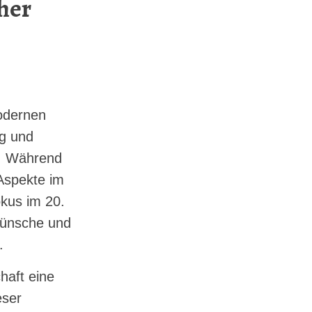
cher
modernen
g und
. Während
 Aspekte im
kus im 20.
Wünsche und
.
haft eine
eser