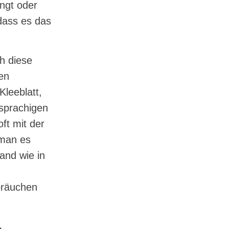
ngt oder
dass es das
h diese
en
Kleeblatt,
hsprachigen
ft mit der
 man es
land wie in
bräuchen