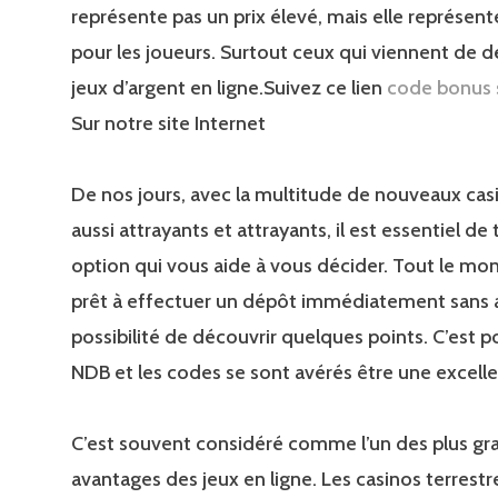
représente pas un prix élevé, mais elle représe
pour les joueurs. Surtout ceux qui viennent de d
jeux d’argent en ligne.Suivez ce lien
code bonus 
Sur notre site Internet
De nos jours, avec la multitude de nouveaux cas
aussi attrayants et attrayants, il est essentiel de
option qui vous aide à vous décider. Tout le mon
prêt à effectuer un dépôt immédiatement sans a
possibilité de découvrir quelques points. C’est p
NDB et les codes se sont avérés être une excelle
C’est souvent considéré comme l’un des plus gr
avantages des jeux en ligne. Les casinos terrestr