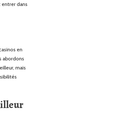
t entrer dans
casinos en
us abordons
illeur, mais
ibilités
illeur