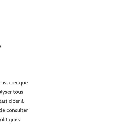
s
s assurer que
alyser tous
articiper à
s de consulter
olitiques.