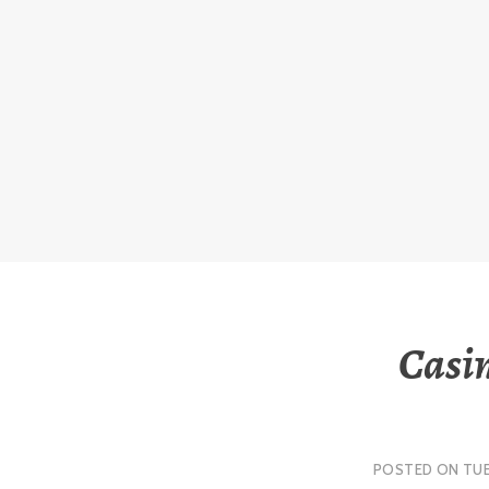
Skip
to
content
Casin
POSTED ON
TUE