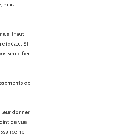
, mais
ais il faut
e idéale. Et
us simplifier
issements de
de leur donner
oint de vue
issance ne