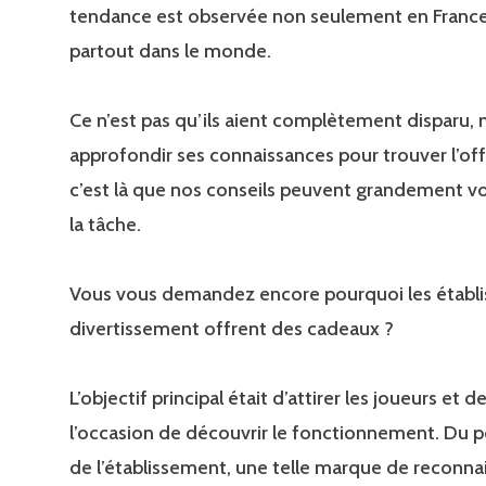
tendance est observée non seulement en France
partout dans le monde.
Ce n’est pas qu’ils aient complètement disparu, m
approfondir ses connaissances pour trouver l’offr
c’est là que nos conseils peuvent grandement vo
la tâche.
Vous vous demandez encore pourquoi les établ
divertissement offrent des cadeaux ?
L’objectif principal était d’attirer les joueurs et 
l’occasion de découvrir le fonctionnement. Du p
de l’établissement, une telle marque de reconna