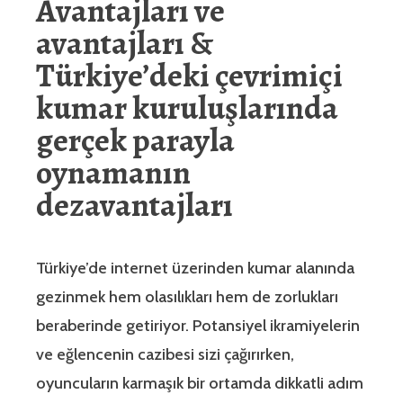
Avantajları ve
avantajları &
Türkiye’deki çevrimiçi
kumar kuruluşlarında
gerçek parayla
oynamanın
dezavantajları
Türkiye’de internet üzerinden kumar alanında
gezinmek hem olasılıkları hem de zorlukları
beraberinde getiriyor. Potansiyel ikramiyelerin
ve eğlencenin cazibesi sizi çağırırken,
oyuncuların karmaşık bir ortamda dikkatli adım