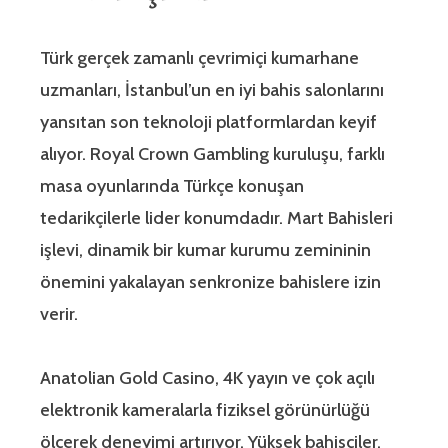
Türk gerçek zamanlı çevrimiçi kumarhane
uzmanları, İstanbul’un en iyi bahis salonlarını
yansıtan son teknoloji platformlardan keyif
alıyor. Royal Crown Gambling kuruluşu, farklı
masa oyunlarında Türkçe konuşan
tedarikçilerle lider konumdadır. Mart Bahisleri
işlevi, dinamik bir kumar kurumu zemininin
önemini yakalayan senkronize bahislere izin
verir.
Anatolian Gold Casino, 4K yayın ve çok açılı
elektronik kameralarla fiziksel görünürlüğü
ölçerek deneyimi artırıyor. Yüksek bahisçiler,