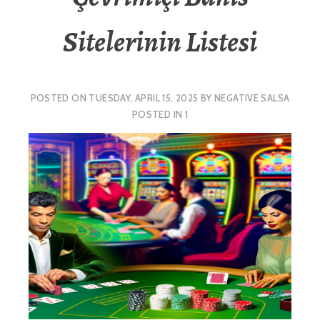
Sitelerinin Listesi
POSTED ON
TUESDAY, APRIL 15, 2025
BY
NEGATIVE SALSA
POSTED IN
1