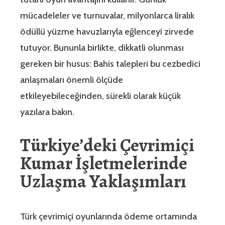
mücadeleler ve turnuvalar, milyonlarca liralık
ödüllü yüzme havuzlarıyla eğlenceyi zirvede
tutuyor. Bununla birlikte, dikkatli olunması
gereken bir husus: Bahis talepleri bu cezbedici
anlaşmaları önemli ölçüde
etkileyebileceğinden, sürekli olarak küçük
yazılara bakın.
Türkiye’deki Çevrimiçi
Kumar İşletmelerinde
Uzlaşma Yaklaşımları
Türk çevrimiçi oyunlarında ödeme ortamında