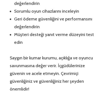
değerlendirin
Sorumlu oyun cihazlarını inceleyin
Geri ödeme güvenliğini ve performansını
değerlendirin
Müşteri desteği yanıt verme düzeyini test
edin
Saygın bir kumar kurumu, açıklığa ve oyuncu
savunmasına değer verir. İçgüdülerinize
güvenin ve acele etmeyin. Çevrimiçi
güvenliğiniz ve güvenliğiniz her şeyden
önemlidir!