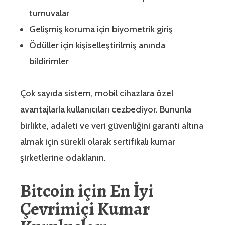
turnuvalar
Gelişmiş koruma için biyometrik giriş
Ödüller için kişiselleştirilmiş anında
bildirimler
Çok sayıda sistem, mobil cihazlara özel
avantajlarla kullanıcıları cezbediyor. Bununla
birlikte, adaleti ve veri güvenliğini garanti altına
almak için sürekli olarak sertifikalı kumar
şirketlerine odaklanın.
Bitcoin için En İyi
Çevrimiçi Kumar