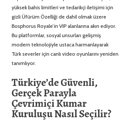
yüksek bahis limitleri ve tedarikçi iletişimi için
gizli Üfürüm Özelliği de dahil olmak üzere
Bosphorus Royale’in VIP alanlarına akın ediyor.
Bu platformlar, sosyal unsurları gelişmiş
modern teknolojiyle ustaca harmanlayarak
Türk severler için canlı video oyunlarını yeniden
tanımlıyor.
Türkiye’de Güvenli,
Gerçek Parayla
Çevrimiçi Kumar
Kuruluşu Nasıl Seçilir?