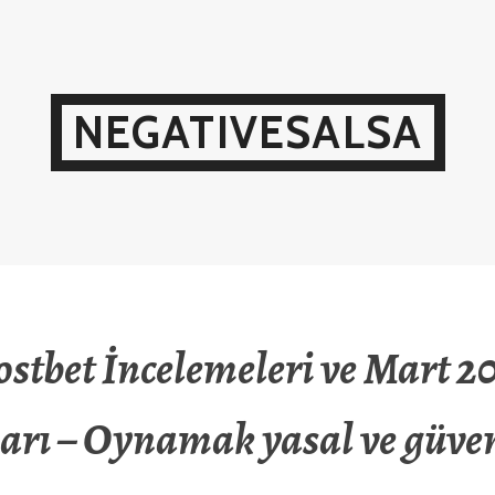
NEGATIVESALSA
stbet İncelemeleri ve Mart 2
arı – Oynamak yasal ve güven