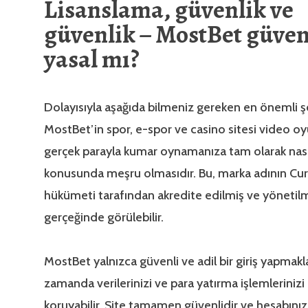
Lisanslama, güvenlik ve
güvenlik – MostBet güven
yasal mı?
Dolayısıyla aşağıda bilmeniz gereken en önemli ş
MostBet’in spor, e-spor ve casino sitesi video o
gerçek parayla kumar oynamanıza tam olarak nasıl
konusunda meşru olmasıdır. Bu, marka adının Cu
hükümeti tarafından akredite edilmiş ve yönetil
gerçeğinde görülebilir.
MostBet yalnızca güvenli ve adil bir giriş yapmakl
zamanda verilerinizi ve para yatırma işlemlerinizi
koruyabilir. Site tamamen güvenlidir ve hesabınız