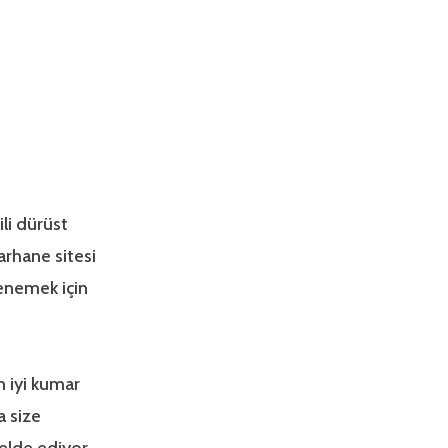
li dürüst
arhane sitesi
denemek için
 iyi kumar
 size