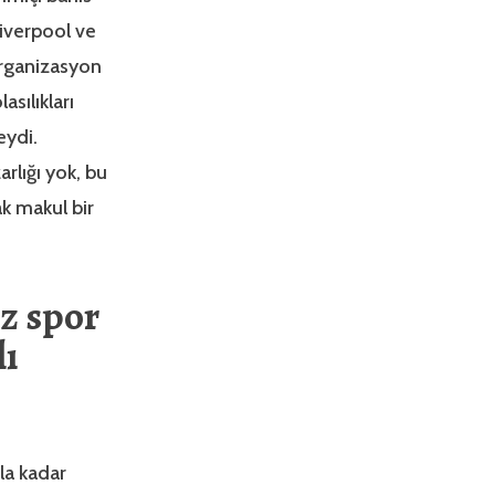
Liverpool ve
Organizasyon
sılıkları
eydi.
rlığı yok, bu
ak makul bir
iz spor
lı
la kadar