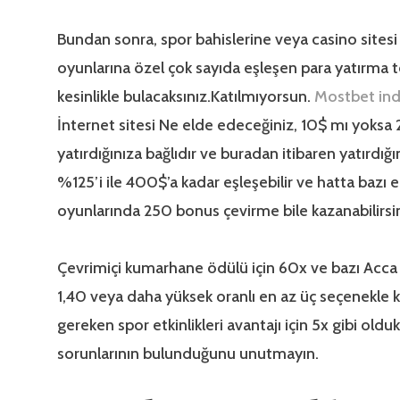
Bundan sonra, spor bahislerine veya casino sitesi
oyunlarına özel çok sayıda eşleşen para yatırma teş
kesinlikle bulacaksınız.Katılmıyorsun.
Mostbet ind
İnternet sitesi Ne elde edeceğiniz, 10$ mı yoksa
yatırdığınıza bağlıdır ve buradan itibaren yatırdığı
%125’i ile 400$’a kadar eşleşebilir ve hatta bazı en
oyunlarında 250 bonus çevirme bile kazanabilirsin
Çevrimiçi kumarhane ödülü için 60x ve bazı Acca
1,40 veya daha yüksek oranlı en az üç seçenekle 
gereken spor etkinlikleri avantajı için 5x gibi oldu
sorunlarının bulunduğunu unutmayın.