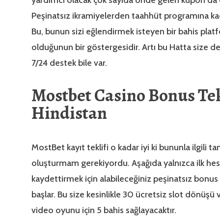
yardımcı olacak çok sayıda önde gelen kupon da 
Peşinatsız ikramiyelerden taahhüt programına ka
Bu, bunun sizi eğlendirmek isteyen bir bahis pla
olduğunun bir göstergesidir. Artı bu Hatta size d
7/24 destek bile var.
Mostbet Casino Bonus Tek
Hindistan
MostBet kayıt teklifi o kadar iyi ki bununla ilgili t
oluşturmam gerekiyordu. Aşağıda yalnızca ilk hes
kaydettirmek için alabileceğiniz peşinatsız bonus t
başlar. Bu size kesinlikle 30 ücretsiz slot dönüşü 
video oyunu için 5 bahis sağlayacaktır.